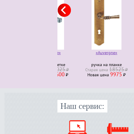
«Auvergne»
ручка на планке
руч
18525
Старая ценa
₽
Стара
9975
Новая ценa
₽
Нова
Наш сервис: