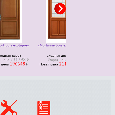
otique»
«Morlanne bois exotique»
Комод трюмо 4 ящика
280000
ерь
входная дверь
Старая ценa
₽
1798
230000
₽
Старая ценa
Новая ценa
₽
648
211278
₽
Новая ценa
₽