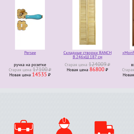
Persee
Складные створки RANCH
«Monfort bois ex
В.246хШ.187 см
124009
ка на розетке
Старая ценa
₽
входная дв
17100
86800
23
я ценa
₽
Новая ценa
₽
Старая ценa
14535
196
я ценa
₽
Новая ценa