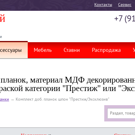
Контакты
Cервис
+7 (9
и
сессуары
Мебель
Ставни
Распродажа
планок, материал МДФ декорирован
краской категории "Престиж" или "Эк
анки
→
Комплект доб. планок шпон "Престиж/Эксклюзив"