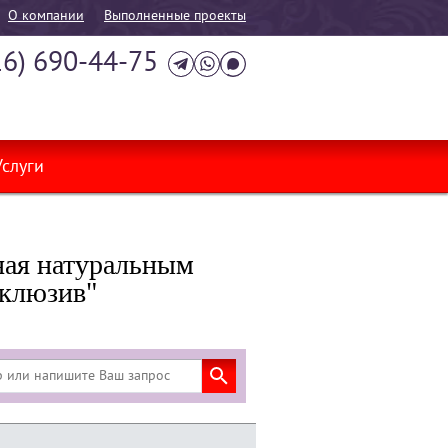
О компании
Выполненные проекты
16) 690-44-75
Услуги
ная натуральным
склюзив"