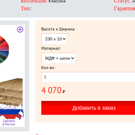
Коллекция:
Статус:
Классика
н
Тип:
Гарантия
Высота x Ширина:
`
Материал:
Кол-во:
4 070
₽
Сделано
в России