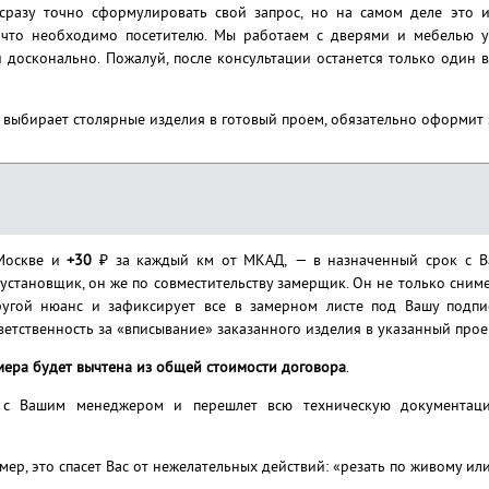
сразу точно сформулировать свой запрос, но на самом деле это 
 что необходимо посетителю. Мы работаем с дверями и мебелью 
досконально. Пожалуй, после консультации останется только один в
 выбирает столярные изделия в готовый проем, обязательно оформит 
Москве и
+30
₽ за каждый км от МКАД, — в назначенный срок с 
установщик, он же по совместительству замерщик. Он не только сним
ругой нюанс и зафиксирует все в замерном листе под Вашу подпис
ветственность за «вписывание» заказанного изделия в указанный прое
мера будет вычтена из общей стоимости договора
.
 с Вашим менеджером и перешлет всю техническую документацию
мер, это спасет Вас от нежелательных действий: «резать по живому и