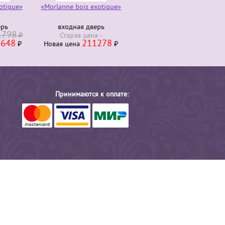
otique»
«Morlanne bois exotique»
Комод трюмо 4 ящика
280000
ерь
входная дверь
Старая ценa
₽
1798
230000
₽
Старая ценa
Новая ценa
₽
648
211278
₽
Новая ценa
₽
Принимаются к оплате: