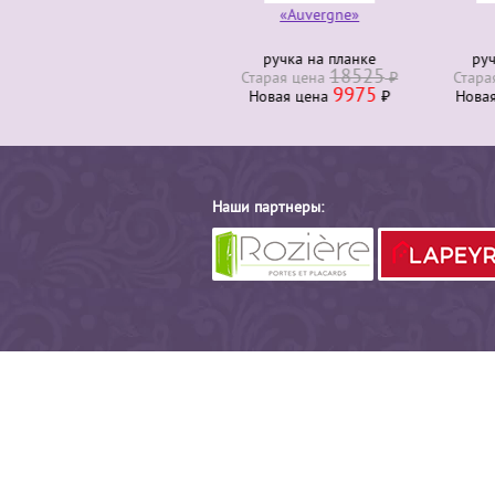
«Auvergne»
ручка на планке
руч
18525
Старая ценa
₽
Стара
9975
Новая ценa
₽
Нова
Наши партнеры: