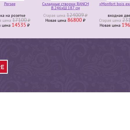
Persee
Складные створки RANCH
«Monfort bois ex
В.246хШ.187 см
124009
ка на розетке
Старая ценa
₽
входная дв
17100
86800
23
я ценa
₽
Новая ценa
₽
Старая ценa
14535
196
я ценa
₽
Новая ценa