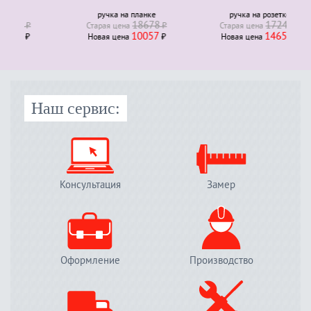
ручка на планке
ручка на розетке
18678
17241
₽
Старая ценa
₽
Старая ценa
₽
10057
14655
₽
Новая ценa
₽
Новая ценa
₽
Наш сервис:
Консультация
Замер
Оформление
Производство