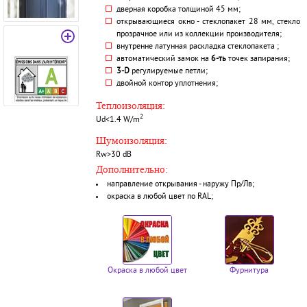
дверная коробка толщиной 45 мм;
открывающиеся окно - стеклопакет 28 мм, стекло
прозрачное или из коллекции производителя;
внутренне латунная раскладка стеклопакета ;
автоматический замок на
6-ть
точек запирания;
3-D
регулируемые петли;
двойной контор уплотнения;
Теплоизоляция:
2
Ud<1.4 W/m
Шумоизоляция:
Rw>30 dB
Дополнительно:
направление открывания - наружу Пр/Лв;
окраска в любой цвет по RAL;
Окраска в любой цвет
Фурнитура