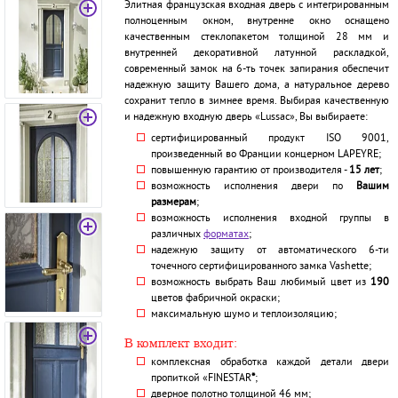
Элитная французская входная дверь с интегрированным
полноценным окном, внутренне окно оснащено
качественным стеклопакетом толщиной 28 мм и
внутренней декоративной латунной раскладкой,
современный замок на 6-ть точек запирания обеспечит
надежную защиту Вашего дома, а натуральное дерево
сохранит тепло в зимнее время. Выбирая качественную
и надежную входную дверь «Lussac», Вы выбираете:
сертифицированный продукт ISO 9001,
произведенный во Франции концерном LAPEYRE;
повышенную гарантию от производителя -
15 лет
;
возможность исполнения двери по
Вашим
размерам
;
возможность исполнения входной группы в
различных
форматах
;
надежную защиту от автоматического 6-ти
точечного сертифицированного замка Vashette;
возможность выбрать Ваш любимый цвет из
190
цветов фабричной окраски;
максимальную шумо и теплоизоляцию;
В комплект входит:
комплексная обработка каждой детали двери
пропиткой «FINESTAR
*
;
дверное полотно толщиной 46 мм;