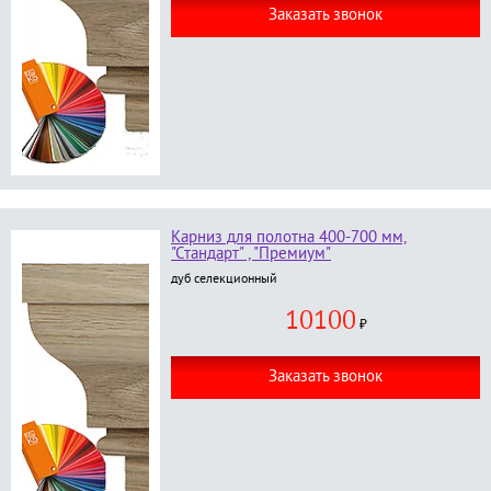
Заказать звонок
Карниз для полотна 400-700 мм,
"Стандарт" , "Премиум"
дуб селекционный
10100
₽
Заказать звонок