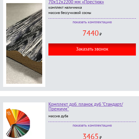
70х12х2200 мм «Престиж»
комплект наличника
массив бессучковой сосны
В комплект входит:
комплектацию
наличник фигурный, размер 70*12*2200 мм - 5
7440
шт.;
₽
окраска в любой цвет по RAL категории
Престиж
;
Заказать звонок
Комплект доб. планок дуб "Стандарт/
Премиум"
массив дуба
В комплект входит:
комплектацию
доборная планка дуб 2.2 м - 2 шт;
3465
доборная планка дуб 1.1 - 1 шт;
₽