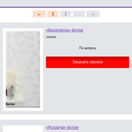
←
1
2
...
→
«Билаурель» белое
стекло
По запросу
Заказать звонок
«Искарча» белое