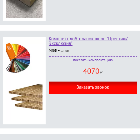
Комплект доб. планок шпон "Престиж/
Эксклюзив"
МДФ + шпон
В комплект входит:
комплектацию
доборная планка шпон дуба/анегро 2.3 м - 2 шт;
4070
доборная планка шпон дуба/анегро 1.2 - 1 шт;
₽
окраска категории
"Престиж"
или
"Эксклюзив"
Заказать звонок