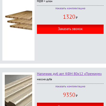
МДФ + шпон
В комплект входит:
комплектацию
доборная планка шпон дуба/анегро 2.3 м - 2 шт;
1320
доборная планка шпон дуба/анегро 1.1 - 1 шт;
₽
без окраски;
Заказать звонок
Наличник дуб арт. КФН 80х12 «Премиум»
массив дуба
В комплект входит:
комплектацию
наличник с каннелюрам, размер 80*12*2200 мм
9350
- 5 шт.;
₽
окраска в любой цвет по RAL категории
Премиум
;