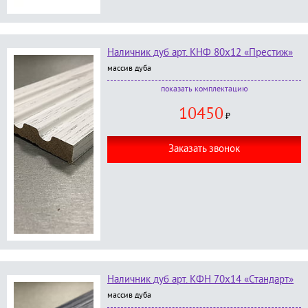
Наличник дуб арт. КНФ 80х12 «Престиж»
массив дуба
В комплект входит:
комплектацию
наличник с каннелюрам, размер 80*12*2200 мм
10450
- 5 шт.;
₽
окраска в любой цвет по RAL категории
Престиж
;
Заказать звонок
Наличник дуб арт. КФН 70х14 «Стандарт»
массив дуба