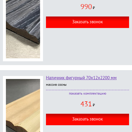
наличник фигурный размер 70*2200*14 мм;
990
без окраски
;
₽
Заказать звонок
Наличник фигурный 70х12х2200 мм
массив сосны
В комплект входит:
комплектацию
наличник фигурный размер 70*2200*12 мм;
431
без окраски
;
₽
Заказать звонок