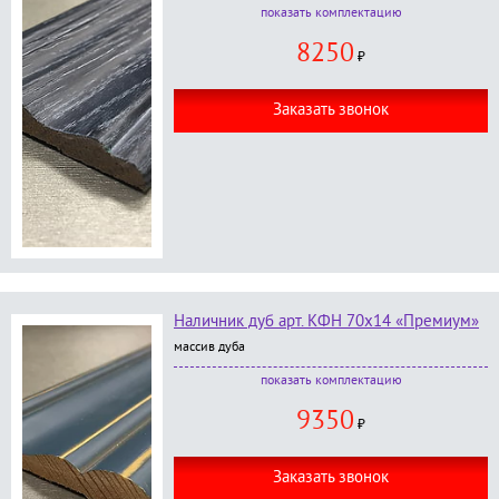
В комплект входит:
комплектацию
наличник фигурный, размер 70*14*2200 мм - 5
8250
шт.;
₽
окраска в любой цвет по RAL или по образцу
заказчика категории
Стандарт
;
Заказать звонок
Наличник дуб арт. КФН 70х14 «Премиум»
массив дуба
В комплект входит:
комплектацию
наличник фигурный, размер 70*14*2200 мм - 5
9350
шт.;
₽
окраска в любой цвет по RAL категории
Премиум
;
Заказать звонок