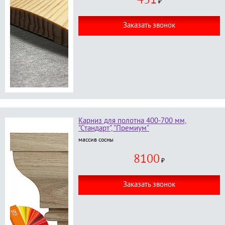
431
без окраски
;
₽
Заказать звонок
Карниз для полотна 400-700 мм,
"Стандарт", "Премиум"
массив сосны
8100
₽
Заказать звонок