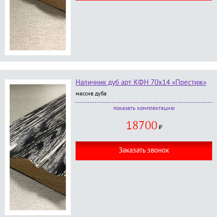
Наличник дуб арт. КФН 70х14 «Престиж»
массив дуба
В комплект входит:
комплектацию
наличник фигурный, размер 70*14*2200 мм - 5
18700
шт.;
₽
окраска в любой цвет по RAL категории
Престиж
;
Заказать звонок