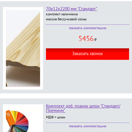
70х12х2200 мм "Стандарт"
комплект наличника
массив бессучковой сосны
В комплект входит:
комплектацию
наличник фигурный, размер 70*12*2200 мм - 5
5456
шт.;
₽
окраска в любой цвет по RAL категории
Стандарт
;
Заказать звонок
Комплект доб. планок шпон "Стандарт/
Премиум"
МДФ + шпон
В комплект входит:
комплектацию