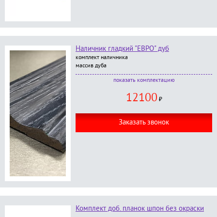
Наличник гладкий "ЕВРО" дуб
комплект наличника
массив дуба
В комплект входит:
комплектацию
наличник с каннелюрам, размер 80*12*2200 мм
12100
- 5 шт.;
₽
окраска в любой цвет по RAL категории
Стандарт
;
Заказать звонок
Комплект доб. планок шпон без окраски