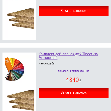
окраска категории
"Стандарт"
или
"Премиум"
Заказать звонок
Комплект доб. планок дуб "Престиж/
Эксклюзив"
массив дуба
В комплект входит:
комплектацию
доборная планка дуб 2.2 м - 2 шт;
4840
доборная планка дуб 1.1 - 1 шт;
₽
окраска категории
"Престиж"
или
"Эксклюзив"
Заказать звонок