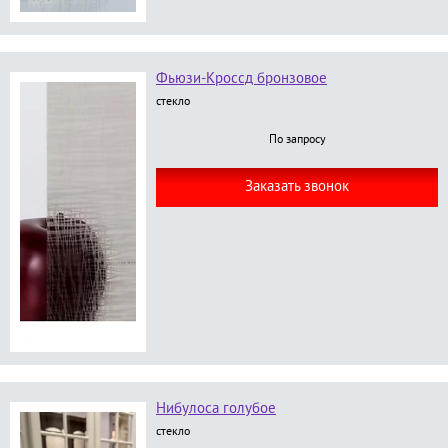
Фьюзи-Кроссд бронзовое
стекло
По запросу
Заказать звонок
Нибулоса голубое
стекло