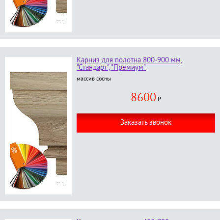
Карниз для полотна 800-900 мм,
"Стандарт", "Премиум"
массив сосны
8600
₽
Заказать звонок