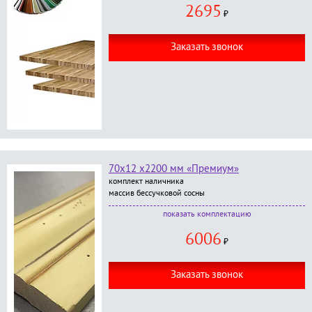
доборная планка шпон дуба/анегро 2.3 м - 2 шт;
2695
доборная планка шпон дуба/анегро 1.2 - 1 шт;
₽
окраска категории
"Стандарт"
или
"Премиум"
Заказать звонок
70х12 х2200 мм «Премиум»
комплект наличника
массив бессучковой сосны
В комплект входит:
комплектацию
наличник фигурный, размер 70*12*2200 мм - 5
6006
шт.;
₽
окраска в любой цвет по RAL категории
Премиум
;
Заказать звонок