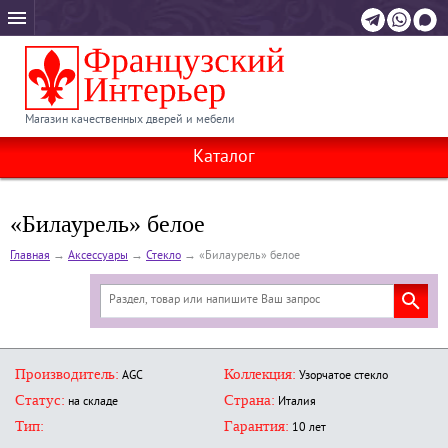
Магазин качественных дверей и мебели
Каталог
«Билаурель» белое
Главная
→
Аксессуары
→
Стекло
→
«Билаурель» белое
Производитель:
Коллекция:
AGC
Узорчатое стекло
Статус:
Страна:
на складе
Италия
Тип:
Гарантия:
10 лет