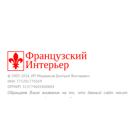
© 2005-2026, ИП Мещеряков Дмитрий Викторович
ИНН: 773201770369
ОГРНИП: 313774605800804
Обращаем Ваше внимание на то, что данный сайт носит
исключительно информационный характер и ни при каких
условиях предложения, размещенные на нем, не являются
публичной офертой, определяемой положениями
действующего Гражданского Кодекса Российской Федерации.
Для получения подробной информации о комплектации и
стоимости товара, обращайтесь к менеджерам по продажам.