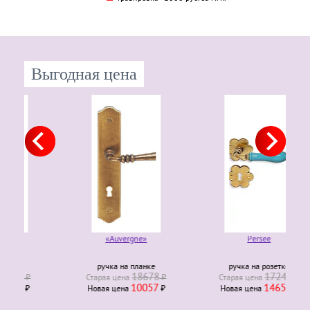
Выгодная цена
«Auvergne»
Persee
ручка на планке
ручка на розетке
18678
17241
₽
Старая ценa
₽
Старая ценa
₽
10057
14655
₽
Новая ценa
₽
Новая ценa
₽