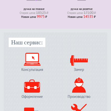
ручка на планке
ручка на розетке
18525
17100
Старая ценa
₽
Старая ценa
₽
9975
14535
Новая ценa
₽
Новая ценa
₽
Наш сервис:
Консультация
Замер
Оформление
Производство