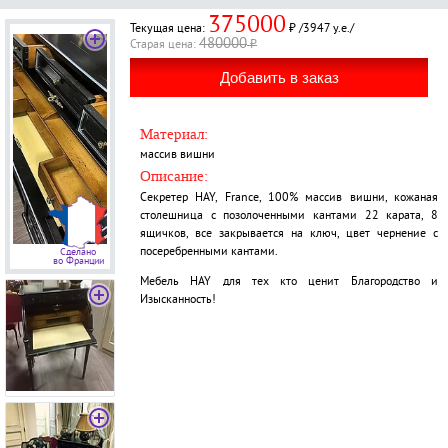
375000
Текущая цена:
₽ /3947 у.е./
480000
Старая ценa:
₽
Материал:
массив вишни
Описание:
Секретер HAY, France, 100% массив вишни, кожаная
столешница с позолоченными кантами 22 карата, 8
ящичков, все закрывается на ключ, цвет чернение с
посеребренными кантами.
Сделано
во Франции
Мебель HAY для тех кто ценит Благородство и
Изысканность!