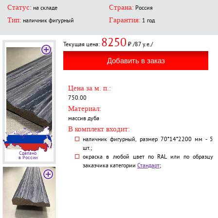
Статус:
Страна:
на складе
Россия
Тип:
Гарантия:
наличник фигурный
1 год
8250
Текущая цена:
₽ /87 у.е./
Цена за м. п.:
750.00
Материал:
массив дуба
В комплект входит:
наличник фигурный, размер 70*14*2200 мм - 5
шт.;
Сделано
окраска в любой цвет по RAL или по образцу
в России
заказчика категории
Стандарт
;