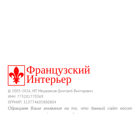
© 2005-2026, ИП Мещеряков Дмитрий Викторович
ИНН: 773201770369
ОГРНИП: 313774605800804
Обращаем Ваше внимание на то, что данный сайт носит
исключительно информационный характер и ни при каких
условиях предложения, размещенные на нем, не являются
публичной офертой, определяемой положениями
действующего Гражданского Кодекса Российской Федерации.
Для получения подробной информации о комплектации и