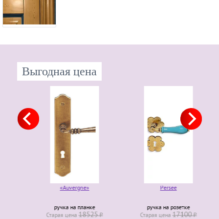
Выгодная цена
«Auvergne»
Persee
ручка на планке
ручка на розетке
18525
17100
Старая ценa
₽
Старая ценa
₽