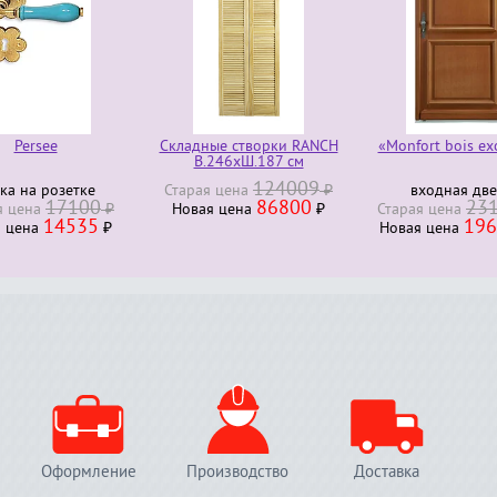
Persee
Складные створки RANCH
«Monfort bois ex
В.246хШ.187 см
124009
ка на розетке
Старая ценa
₽
входная дв
17100
86800
23
я ценa
₽
Новая ценa
₽
Старая ценa
14535
196
я ценa
₽
Новая ценa
Оформление
Производство
Доставка