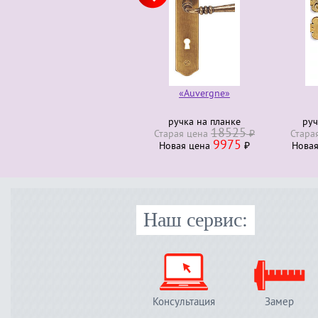
«Auvergne»
ручка на планке
руч
18525
Старая ценa
₽
Стара
9975
Новая ценa
₽
Нова
Наш сервис:
Консультация
Замер