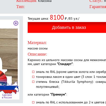
Коллекция:
Статус:
Классика
п
Тип:
Гарантия
8100
Текущая цена:
₽ /85 у.е./
Материал:
массив сосны
Описание:
Кариниз из цельного массива сосны для межкомна
мм, цвет категории
"Стандарт"
:
эмаль по RAL (кроме цветов золота или серебра
тонировка лаком в один цвет (3 слоя: 1 тонлак
степень блеска (Tikkurila Symphony): сове
полуглянцевый;
или категории
"Премиум"
:
Сделано
в России
эмаль по RAL с использованием до 2-х цветов 