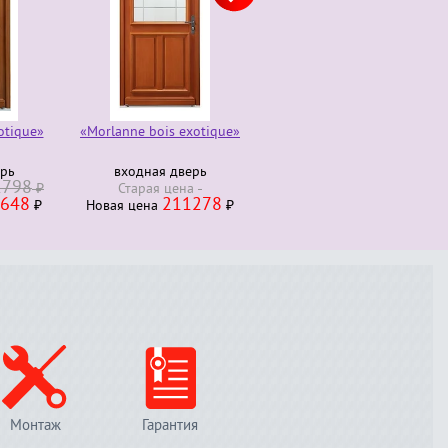
otique»
«Morlanne bois exotique»
Комод трюмо 4 ящика
280000
ерь
входная дверь
Старая ценa
₽
1798
230000
₽
Старая ценa
Новая ценa
₽
648
211278
₽
Новая ценa
₽
Монтаж
Гарантия