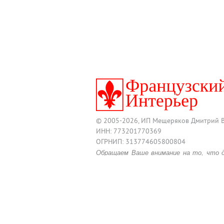
© 2005-2026, ИП Мещеряков Дмитрий 
ИНН: 773201770369
ОГРНИП: 313774605800804
Обращаем Ваше внимание на то, что 
информационный характер и ни при
размещенные на нем, не являются п
положениями действующего Гражданско
Для получения подробной информац
товара, обращайтесь к менеджерам по 