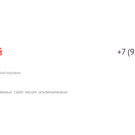
+7 (
Викторович
данный сайт носит исключительно
 каких условиях предложения,
убличной офертой, определяемой
го Кодекса Российской Федерации.
ии о комплектации и стоимости
продажам.