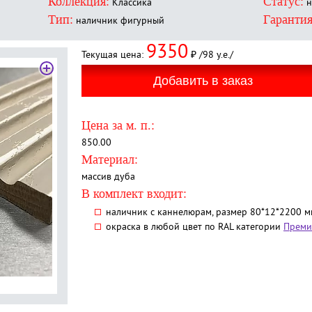
Коллекция:
Статус:
Классика
н
Тип:
Гарантия
наличник фигурный
9350
Текущая цена:
₽ /98 у.е./
Цена за м. п.:
850.00
Материал:
массив дуба
В комплект входит:
наличник с каннелюрам, размер 80*12*2200 мм 
окраска в любой цвет по RAL категории
Преми