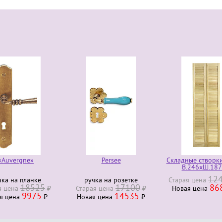
e»
Persee
Складные створки RANCH
В.246хШ.187 см
124009
анке
ручка на розетке
Старая ценa
₽
8525
17100
86800
₽
Старая ценa
₽
Новая ценa
₽
975
14535
₽
Новая ценa
₽