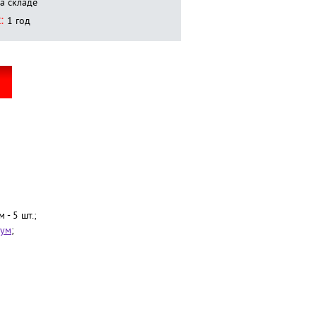
а складе
:
1 год
- 5 шт.;
ум
;