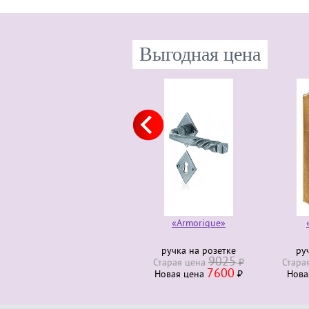
Выгодная цена
«Armorique»
«Auvergn
ручка на розетке
ручка на пл
9025
1
Старая ценa
₽
Старая ценa
7600
9
Новая ценa
₽
Новая ценa