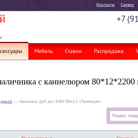
Контакты
Cервис
+7 (9
и
сессуары
Мебель
Ставни
Распродажа
наличника с каннелюром 80*12*2200 м
 декор
→
Наличник дуб арт. КФН 80х12 «Премиум»