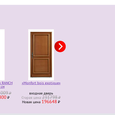
«Monfort bois exotique»
«Morlanne bois exotique»
Комо
входная дверь
входная дверь
Стара
231798
Старая ценa
₽
Старая ценa
Новая
196648
211278
Новая ценa
₽
Новая ценa
₽