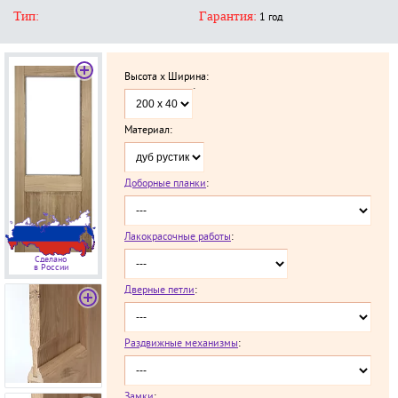
Тип:
Гарантия:
1 год
Высота x Ширина:
`
Материал:
Доборные планки
:
Лакокрасочные работы
:
Сделано
в России
Дверные петли
:
Раздвижные механизмы
:
Замки
: