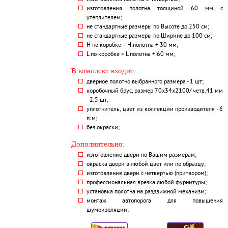
изготовления полотна толщиной 60 мм с
утеплителем;
не стандартные размеры по Высоте до 250 см;
не стандартные размеры по Ширине до 100 см;
H по коробке = Н полотна + 30 мм;
L по коробке = L полотна + 60 мм;
В комплект входит:
дверное полотно выбранного размера - 1 шт;
коробочный брус, размер 70х34х2100/ четв.41 мм
- 2,5 шт;
уплотнитель, цвет из коллекции производителя - 6
п.м;
без окраски;
Дополнительно:
изготовление двери по Вашим размерам;
окраска двери в любой цвет или по образцу;
изготовление двери с четвертью (притвором);
профессиональная врезка любой фурнитуры;
установка полотна на раздвижной механизм;
монтаж автопорога для повышения
шумоизоляции;