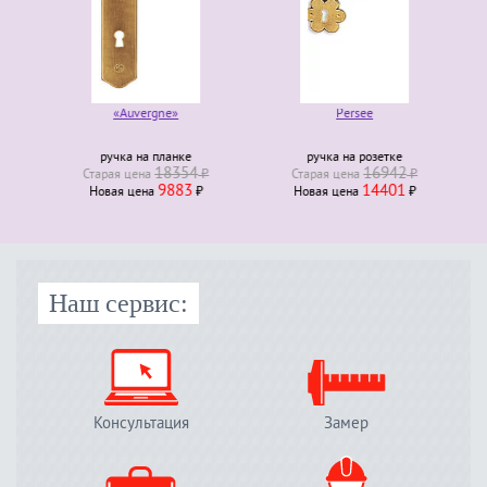
«Auvergne»
Persee
ручка на планке
ручка на розетке
18354
16942
Старая ценa
₽
Старая ценa
₽
9883
14401
Новая ценa
₽
Новая ценa
₽
Наш сервис:
Консультация
Замер