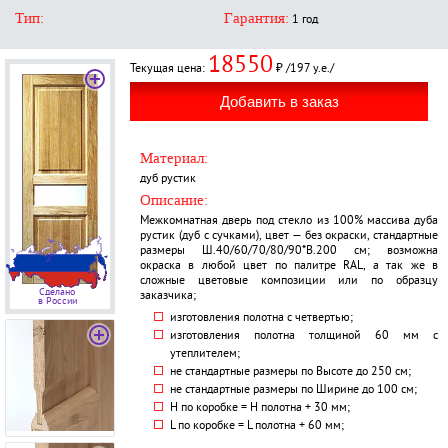
Тип:
Гарантия:
1 год
18550
Текущая цена:
₽ /197 у.е./
Материал:
дуб рустик
Описание:
Межкомнатная дверь под стекло из 100% массива дуба
рустик (дуб с сучками), цвет — без окраски, стандартные
размеры Ш.40/60/70/80/90*В.200 см; возможна
окраска в любой цвет по палитре RAL, а так же в
сложные цветовые композиции или по образцу
Сделано
заказчика;
в России
изготовления полотна с четвертью;
изготовления полотна толщиной 60 мм с
утеплителем;
не стандартные размеры по Высоте до 250 см;
не стандартные размеры по Ширине до 100 см;
H по коробке = Н полотна + 30 мм;
L по коробке = L полотна + 60 мм;