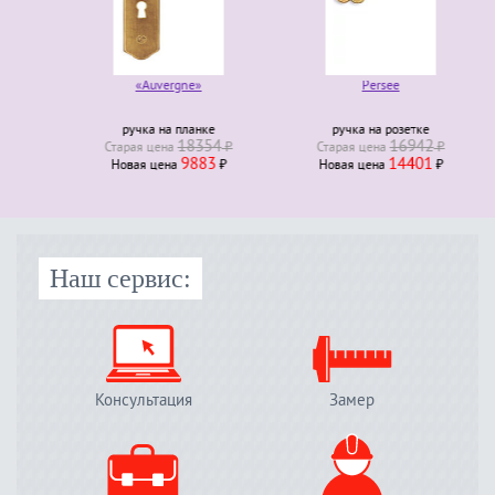
«Auvergne»
Persee
ручка на планке
ручка на розетке
18354
16942
Старая ценa
₽
Старая ценa
₽
9883
14401
Новая ценa
₽
Новая ценa
₽
Наш сервис:
Консультация
Замер