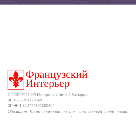
© 2005-2026, ИП Мещеряков Дмитрий Викторович
ИНН: 773201770369
ОГРНИП: 313774605800804
Обращаем Ваше внимание на то, что данный сайт носит
исключительно информационный характер и ни при каких
условиях предложения, размещенные на нем, не являются
публичной офертой, определяемой положениями
действующего Гражданского Кодекса Российской Федерации.