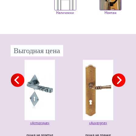
Наличники
Монтаж
Выгодная цена
«Armorique»
«Auvergne»
ручка на розетке
ручка на планке