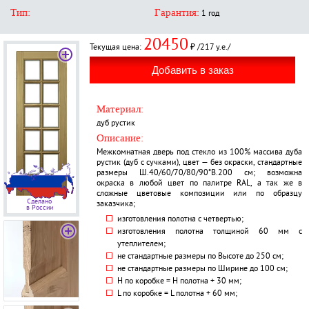
Тип:
Гарантия:
1 год
20450
Текущая цена:
₽ /217 у.е./
Материал:
дуб рустик
Описание:
Межкомнатная дверь под стекло из 100% массива дуба
рустик (дуб с сучками), цвет — без окраски, стандартные
размеры Ш.40/60/70/80/90*В.200 см; возможна
окраска в любой цвет по палитре RAL, а так же в
сложные цветовые композиции или по образцу
Сделано
заказчика;
в России
изготовления полотна с четвертью;
изготовления полотна толщиной 60 мм с
утеплителем;
не стандартные размеры по Высоте до 250 см;
не стандартные размеры по Ширине до 100 см;
H по коробке = Н полотна + 30 мм;
L по коробке = L полотна + 60 мм;