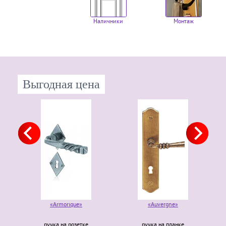
Наличники
Монтаж
Выгодная цена
«Armorique»
«Auvergne»
ручка на розетке
ручка на планке