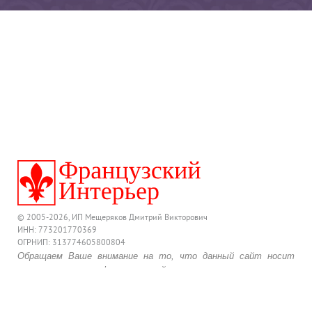
© 2005-2026, ИП Мещеряков Дмитрий Викторович
ИНН: 773201770369
ОГРНИП: 313774605800804
Обращаем Ваше внимание на то, что данный сайт носит
исключительно информационный характер и ни при каких
условиях предложения, размещенные на нем, не являются
публичной офертой, определяемой положениями
действующего Гражданского Кодекса Российской Федерации.