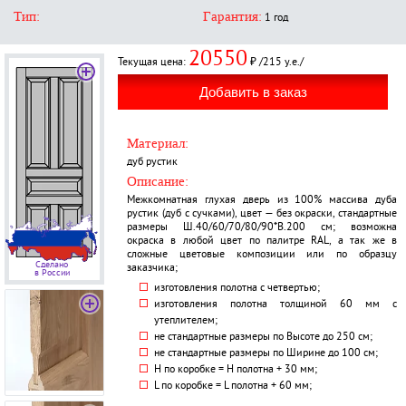
Тип:
Гарантия:
1 год
20550
Текущая цена:
₽ /215 у.е./
Материал:
дуб рустик
Описание:
Межкомнатная глухая дверь из 100% массива дуба
рустик (дуб с сучками), цвет — без окраски, стандартные
размеры Ш.40/60/70/80/90*В.200 см; возможна
окраска в любой цвет по палитре RAL, а так же в
сложные цветовые композиции или по образцу
Сделано
заказчика;
в России
изготовления полотна с четвертью;
изготовления полотна толщиной 60 мм с
утеплителем;
не стандартные размеры по Высоте до 250 см;
не стандартные размеры по Ширине до 100 см;
H по коробке = Н полотна + 30 мм;
L по коробке = L полотна + 60 мм;