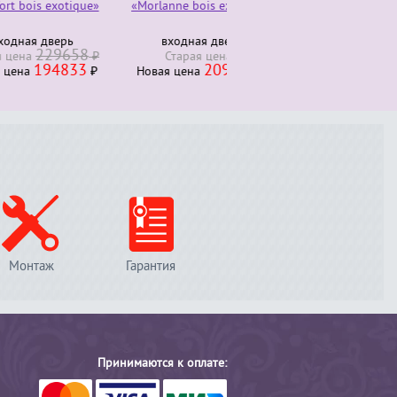
otique»
«Morlanne bois exotique»
Комод трюмо 4 ящика
280000
ерь
входная дверь
Старая ценa
₽
9658
230000
₽
Старая ценa
Новая ценa
₽
833
209327
₽
Новая ценa
₽
Монтаж
Гарантия
Принимаются к оплате: