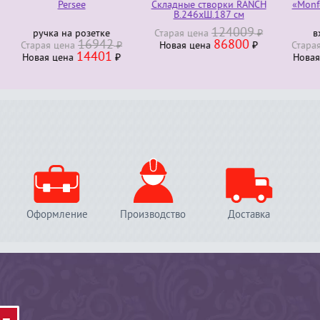
Persee
Складные створки RANCH
«Monfort bois ex
В.246хШ.187 см
124009
ка на розетке
Старая ценa
₽
входная дв
16942
86800
22
я ценa
₽
Новая ценa
₽
Старая ценa
14401
194
я ценa
₽
Новая ценa
Оформление
Производство
Доставка