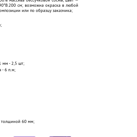
00% массива бессучковой сосны, цвет —
90*В.200 см; возможна окраска в любой
композиции или по образцу заказчика;
;
мм - 2,5 шт;
- 6 п.м;
м толщиной 60 мм;