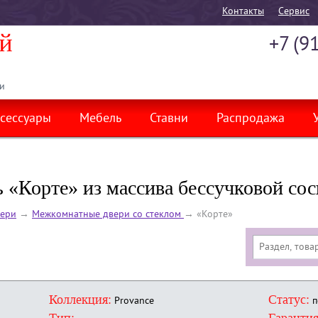
Контакты
Cервис
+7 (9
и
сессуары
Мебель
Ставни
Распродажа
 «Корте» из массива бессучковой со
ери
→
Межкомнатные двери со стеклом
→
«Корте»
Коллекция:
Статус:
Provance
п