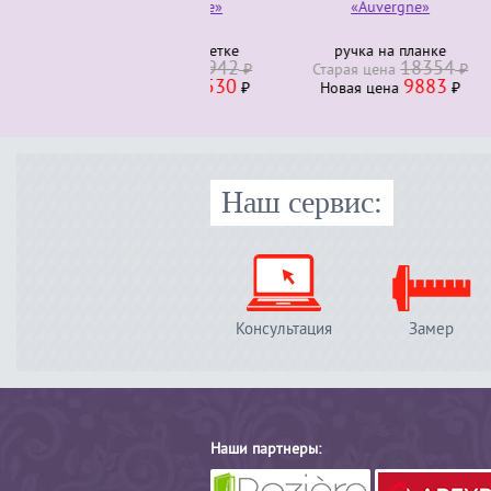
«Auvergne»
ручка на планке
руч
18354
Старая ценa
₽
Стара
9883
Новая ценa
₽
Нова
Наш сервис:
Консультация
Замер
Наши партнеры: