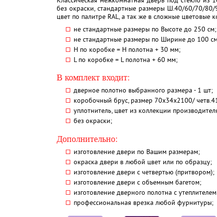
Классическая межкомнатная дверь под стекло из 1
без окраски, стандартные размеры Ш.40/60/70/80/
цвет по палитре RAL, а так же в сложные цветовые 
не стандартные размеры по Высоте до 250 см;
не стандартные размеры по Ширине до 100 см
H по коробке = Н полотна + 30 мм;
L по коробке = L полотна + 60 мм;
В комплект входит:
дверное полотно выбранного размера - 1 шт;
коробочный брус, размер 70х34х2100/ четв.41 
уплотнитель, цвет из коллекции производителя 
без окраски;
Дополнительно:
изготовление двери по Вашим размерам;
окраска двери в любой цвет или по образцу;
изготовление двери с четвертью (притвором);
изготовление двери с объемным багетом;
изготовление дверного полотна с утеплителе
профессиональная врезка любой фурнитуры;