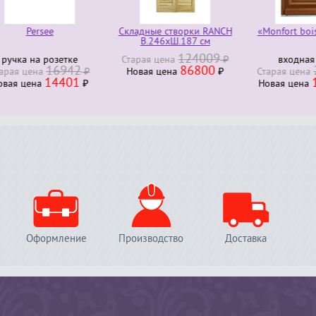
Persee
Складные створки RANCH
«Monfort bois ex
В.246хШ.187 см
124009
ка на розетке
Старая ценa
₽
входная дв
16942
86800
22
я ценa
₽
Новая ценa
₽
Старая ценa
14401
194
я ценa
₽
Новая ценa
Оформление
Производство
Доставка