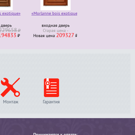
otique»
«Morlanne bois exotique»
Комод трюмо 4 ящика
280000
ерь
входная дверь
Старая ценa
₽
9658
230000
₽
Старая ценa
Новая ценa
₽
833
209327
₽
Новая ценa
₽
Монтаж
Гарантия