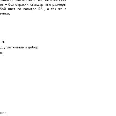
льное большое стекло из 100% массива
вет — без окраски, стандартные размеры
бой цвет по палитре RAL, а так же в
зчика;
 см;
од уплотнитель и добор;
я;
яции;