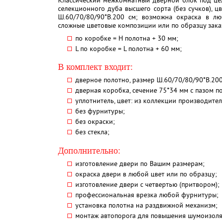
Классический межкомнатный дверной блок под це
селекционного дуба высшего сорта (без сучков), ц
Ш.60/70/80/90*В.200 см; возможна окраска в лю
сложные цветовые композиции или по образцу зака
по коробке = Н полотна + 30 мм;
L по коробке = L полотна + 60 мм;
В комплект входит:
дверное полотно, размер Ш.60/70/80/90*В.200
дверная коробка, сечение 75*34 мм с пазом п
уплотнитель, цвет: из коллекции производител
без фурнитуры;
без окраски;
без стекла;
Дополнительно:
изготовление двери по Вашим размерам;
окраска двери в любой цвет или по образцу;
изготовление двери с четвертью (притвором);
профессиональная врезка любой фурнитуры;
установка полотна на раздвижной механизм;
монтаж автопорога для повышения шумоизол