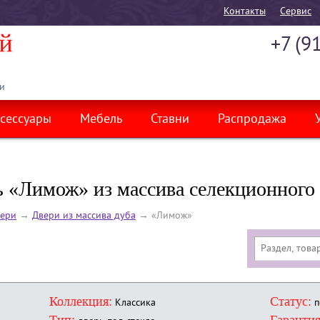
Контакты
Cервис
+7 (9
и
сессуары
Мебель
Ставни
Распродажа
 «Лимож» из массива селекционного
ери
→
Двери из массива дуба
→
«Лимож»
Коллекция:
Статус:
Классика
п