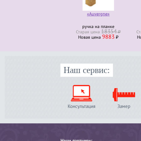
«Auvergne»
ручка на планке
руч
18354
Старая ценa
₽
Стара
9883
Новая ценa
₽
Нова
Наш сервис:
Консультация
Замер