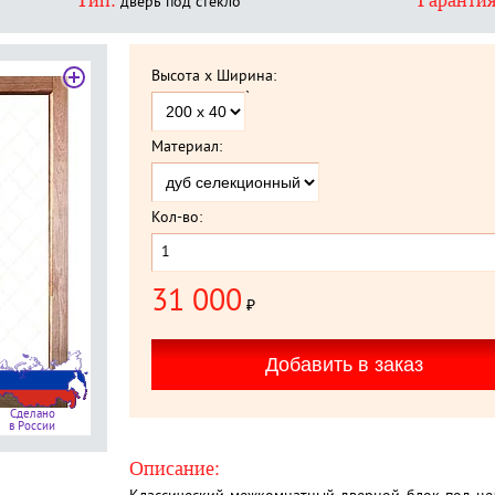
Тип:
Гарантия
дверь под стекло
Высота x Ширина:
`
Материал:
Кол-во:
31 000
₽
Сделано
в России
Описание: