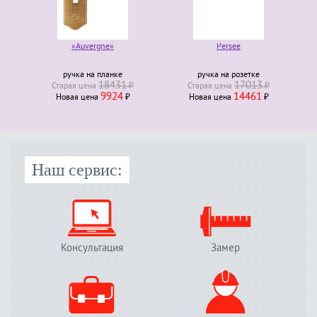
«Auvergne»
Persee
ручка на планке
ручка на розетке
18431
17013
Старая ценa
₽
Старая ценa
₽
9924
14461
Новая ценa
₽
Новая ценa
₽
Наш сервис:
Консультация
Замер