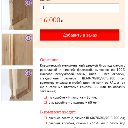
16 000
₽
Описание:
Классический межкомнатный дверной блок под стекло с
раскладкой и нижней филенкой, выполнен из 100%
массива бессучковой сосны, цвет — без окраски,
стандартные размеры Ш.60/70/80/90*В.200 см;
возможна окраска в любой цвет по палитре RAL, а так
же в сложные цветовые композиции или по образцу
заказчика;
по коробке = Н полотна + 30 мм;
L по коробке = L полотна + 60 мм;
В комплект входит:
дверное полотно, размер Ш.60/70/80/90*В.200 см;
дверная коробка, сечение 75*34 мм с пазом под