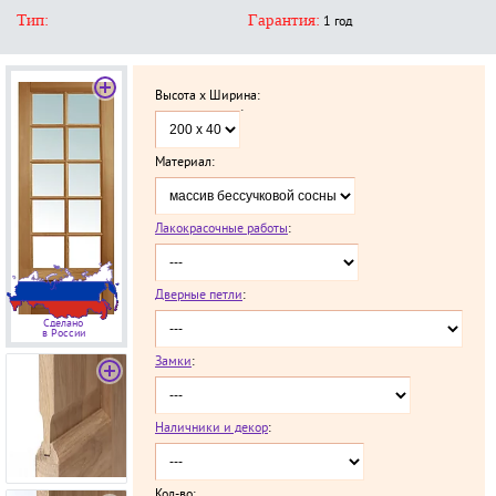
Тип:
Гарантия:
1 год
Высота x Ширина:
`
Материал:
Лакокрасочные работы
:
Дверные петли
:
Сделано
в России
Замки
:
Наличники и декор
:
Кол-во: