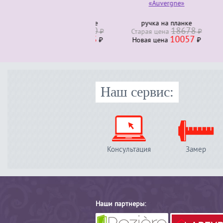
«Auvergne»
ручка на планке
руч
18678
Старая ценa
₽
Стара
10057
Новая ценa
₽
Нова
Наш сервис:
Консультация
Замер
Наши партнеры: