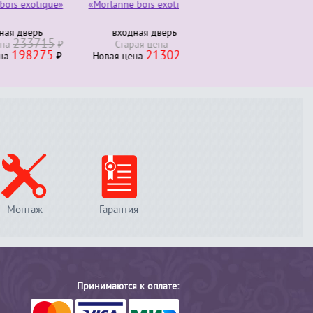
otique»
«Morlanne bois exotique»
Комод трюмо 4 ящика
280000
ерь
входная дверь
Старая ценa
₽
3715
230000
₽
Старая ценa
Новая ценa
₽
275
213026
₽
Новая ценa
₽
Монтаж
Гарантия
Принимаются к оплате: