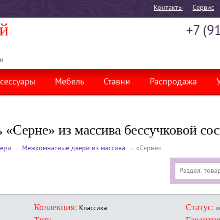
Контакты
Cервис
+7 (9
и
сессуары
Мебель
Ставни
Распродажа
 «Серне» из массива бессучковой со
ери
→
Межкомнатные двери из массива
→
«Серне»
Коллекция:
Статус:
Классика
п