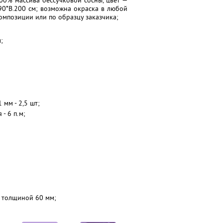
00% массива бессучковой сосны, цвет —
90*В.200 см; возможна окраска в любой
композиции или по образцу заказчика;
;
мм - 2,5 шт;
- 6 п.м;
м толщиной 60 мм;