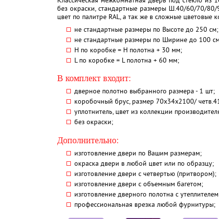
Классическая межкомнатная дверь под стекло из 1
без окраски, стандартные размеры Ш.40/60/70/80/
цвет по палитре RAL, а так же в сложные цветовые 
не стандартные размеры по Высоте до 250 см;
не стандартные размеры по Ширине до 100 см
H по коробке = Н полотна + 30 мм;
L по коробке = L полотна + 60 мм;
В комплект входит:
дверное полотно выбранного размера - 1 шт;
коробочный брус, размер 70х34х2100/ четв.41 
уплотнитель, цвет из коллекции производителя 
без окраски;
Дополнительно:
изготовление двери по Вашим размерам;
окраска двери в любой цвет или по образцу;
изготовление двери с четвертью (притвором);
изготовление двери с объемным багетом;
изготовление дверного полотна с утеплителе
профессиональная врезка любой фурнитуры;