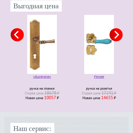
Выгодная цена
«Auvergne»
Persee
ручка на планке
ручка на розетке
18678
17241
Старая ценa
₽
Старая ценa
₽
10057
14655
Новая ценa
₽
Новая ценa
₽
Наш сервис: