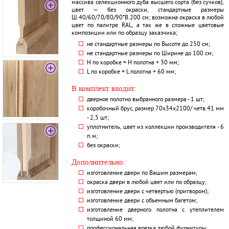
массива селекционного дуба высшего сорта (без сучков),
цвет — без окраски, стандартные размеры
Ш.40/60/70/80/90*В.200 см; возможна окраска в любой
цвет по палитре RAL, а так же в сложные цветовые
композиции или по образцу заказчика;
не стандартные размеры по Высоте до 250 см;
не стандартные размеры по Ширине до 100 см;
H по коробке = Н полотна + 30 мм;
L по коробке = L полотна + 60 мм;
В комплект входит:
дверное полотно выбранного размера - 1 шт;
коробочный брус, размер 70х34х2100/ четв.41 мм
- 2,5 шт;
уплотнитель, цвет из коллекции производителя - 6
п.м;
без окраски;
Дополнительно:
изготовление двери по Вашим размерам;
окраска двери в любой цвет или по образцу;
изготовление двери с четвертью (притвором);
изготовление двери с объемным багетом;
изготовление дверного полотна с утеплителем
толщиной 60 мм;
профессиональная врезка любой фурнитуры;