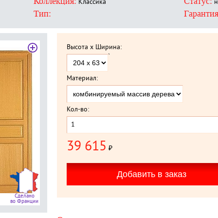
Коллекция:
Статус:
Классика
н
Тип:
Гарантия
Высота x Ширина:
`
Материал:
Кол-во:
39 615
₽
Сделано
во Франции