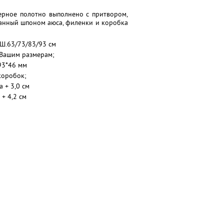
ерное полотно выполнено с притвором,
ванный шпоном аюса, филенки и коробка
Ш.63/73/83/93 см
 Вашим размерам;
93*46 мм
коробок;
 + 3,0 см
 + 4,2 см