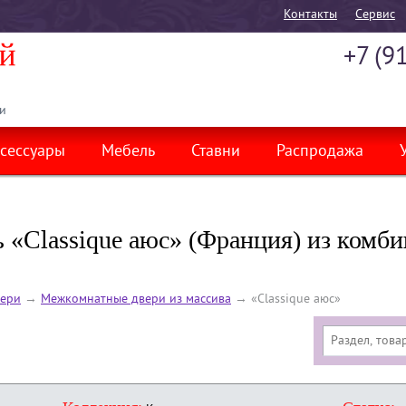
Контакты
Cервис
+7 (9
и
сессуары
Мебель
Ставни
Распродажа
 «Classique аюс» (Франция) из комб
ери
→
Межкомнатные двери из массива
→
«Classique аюс»