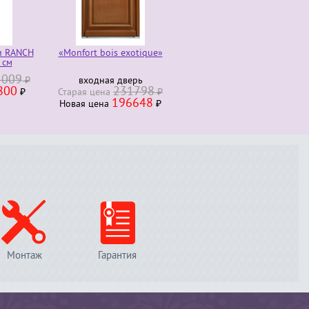
ANCH
«Monfort bois exotique»
«Morlanne bois exotique»
09
₽
входная дверь
входная дверь
0
231798
₽
Старая ценa
₽
Старая ценa
196648
211278
Новая ценa
₽
Новая ценa
₽
Монтаж
Гарантия