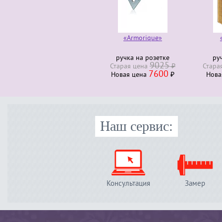
«Armorique»
«Au
ручка на розетке
ручка
9025
Старая ценa
₽
Старая ц
7600
Новая ценa
₽
Новая 
Наш сервис:
Консультация
Замер