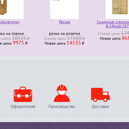
vergne»
Persee
Складные створки R
В.246хШ.187 см
1240
 на планке
ручка на розетке
Старая ценa
18525
17100
8680
енa
₽
Старая ценa
₽
Новая ценa
9975
14535
ценa
₽
Новая ценa
₽
Оформление
Производство
Доставка