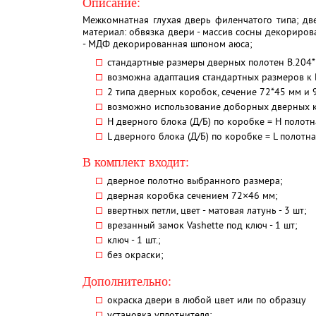
Описание:
Межкомнатная глухая дверь филенчатого типа; дв
материал: обвязка двери - массив сосны декориро
- МДФ декорированная шпоном аюса;
стандартные размеры дверных полотен В.204*
возможна адаптация стандартных размеров к
2 типа дверных коробок, сечение 72*45 мм и 
возможно использование доборных дверных 
H дверного блока (Д/Б) по коробке = H полотна
L дверного блока (Д/Б) по коробке = L полотна
В комплект входит:
дверное полотно выбранного размера;
дверная коробка сечением 72×46 мм;
ввертных петли, цвет - матовая латунь - 3 шт;
врезанный замок Vashette под ключ - 1 шт;
ключ - 1 шт.;
без окраски;
Дополнительно:
окраска двери в любой цвет или по образцу
установка уплотнителя;