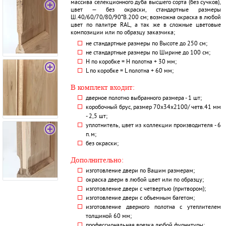
массива селекционного дуба высшего сорта (без сучков),
цвет — без окраски, стандартные размеры
Ш.40/60/70/80/90*В.200 см; возможна окраска в любой
цвет по палитре RAL, а так же в сложные цветовые
композиции или по образцу заказчика;
не стандартные размеры по Высоте до 250 см;
не стандартные размеры по Ширине до 100 см;
H по коробке = Н полотна + 30 мм;
L по коробке = L полотна + 60 мм;
В комплект входит:
дверное полотно выбранного размера - 1 шт;
коробочный брус, размер 70х34х2100/ четв.41 мм
- 2,5 шт;
уплотнитель, цвет из коллекции производителя - 6
п.м;
без окраски;
Дополнительно:
изготовление двери по Вашим размерам;
окраска двери в любой цвет или по образцу;
изготовление двери с четвертью (притвором);
изготовление двери с объемным багетом;
изготовление дверного полотна с утеплителем
толщиной 60 мм;
профессиональная врезка любой фурнитуры;