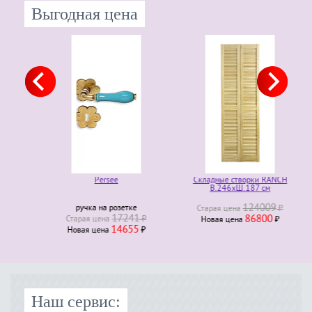
Выгодная цена
Persee
Складные створки RANCH
В.246хШ.187 см
124009
ручка на розетке
Старая ценa
₽
17241
86800
Старая ценa
₽
Новая ценa
₽
14655
Новая ценa
₽
Наш сервис: