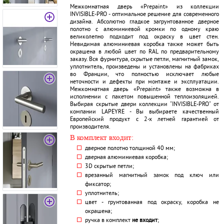
Межкомнатная дверь «Prepaint» из коллекции
INVISIBLE-PRO - оптимальное решение для современного
дизайна. Абсолютно гладкое загрунтованное дверное
полотно с алюминиевой кромки по одному краю
великолепно подходит под окраску в цвет стен.
Невидимая алюминиевая коробка также может быть
окрашена в любой цвет по RAL по предварительному
заказу. Вся фурнитура, скрытые петли, магнитный замок,
уплотнитель, произведены и установлены на фабриках
во Франции, что полностью исключает любые
неточности и дефекты при монтаже и эксплуатации.
Межкомнатная дверь «Prepaint» также возможна в
исполнении с пакетом повышенной теплоизоляцией.
Выбирая скрытые двери коллекции "INVISIBLE-PRO" от
компании LAPEYRE - Вы выбираете качественный
Европейский продукт с 2-х летней гарантией от
производителя.
В комплект входит:
дверное полотно толщиной 40 мм;
дверная алюминиевая коробка;
3D скрытые петли;
врезанный магнитный замок под ключ или
фиксатор;
уплотнитель;
цвет - грунтованная под окраску, коробка не
окрашена;
ручка в комплект
не входит
;