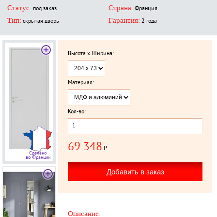
Статус:
Страна:
под заказ
Франция
Тип:
Гарантия:
скрытая дверь
2 года
Высота x Ширина:
`
Материал:
Кол-во:
69 348
₽
Сделано
во Франции
Описание: