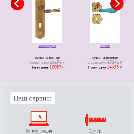
«Auvergne»
Persee
ручка на планке
ручка на розетке
18678
17241
Старая ценa
₽
Старая ценa
₽
10057
14655
Новая ценa
₽
Новая ценa
₽
Наш сервис:
Консультация
Замер