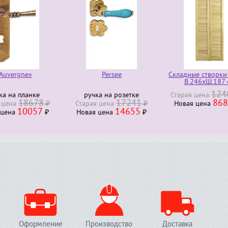
Persee
Складные створки RANCH
«Monfort bois ex
В.246хШ.187 см
124009
ка на розетке
Старая ценa
₽
входная дв
17241
86800
23
я ценa
₽
Новая ценa
₽
Старая ценa
14655
19
я ценa
₽
Новая ценa
Оформление
Производство
Доставка