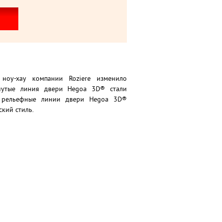
ноу-хау компании Roziere изменило
огнутые линия двери Hegoa 3D® стали
е рельефные линии двери Hegoa 3D®
кий стиль.