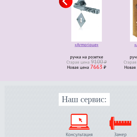
«Armorique»
«Auvergne»
ручка на розетке
ручка на планке
руч
9100
18678
Старая ценa
₽
Старая ценa
₽
Стара
7663
10057
Новая ценa
₽
Новая ценa
₽
Нова
Наш сервис:
Консультация
Замер