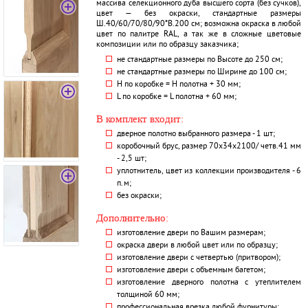
массива селекционного дуба высшего сорта (без сучков),
цвет — без окраски, стандартные размеры
Ш.40/60/70/80/90*В.200 см; возможна окраска в любой
цвет по палитре RAL, а так же в сложные цветовые
композиции или по образцу заказчика;
не стандартные размеры по Высоте до 250 см;
не стандартные размеры по Ширине до 100 см;
H по коробке = Н полотна + 30 мм;
L по коробке = L полотна + 60 мм;
В комплект входит:
дверное полотно выбранного размера - 1 шт;
коробочный брус, размер 70х34х2100/ четв.41 мм
- 2,5 шт;
уплотнитель, цвет из коллекции производителя - 6
п.м;
без окраски;
Дополнительно:
изготовление двери по Вашим размерам;
окраска двери в любой цвет или по образцу;
изготовление двери с четвертью (притвором);
изготовление двери с объемным багетом;
изготовление дверного полотна с утеплителем
толщиной 60 мм;
профессиональная врезка любой фурнитуры;