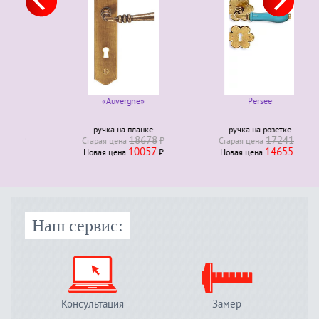
«Auvergne»
Persee
ручка на планке
ручка на розетке
18678
17241
₽
Старая ценa
₽
Старая ценa
₽
10057
14655
Новая ценa
₽
Новая ценa
₽
Наш сервис:
Консультация
Замер