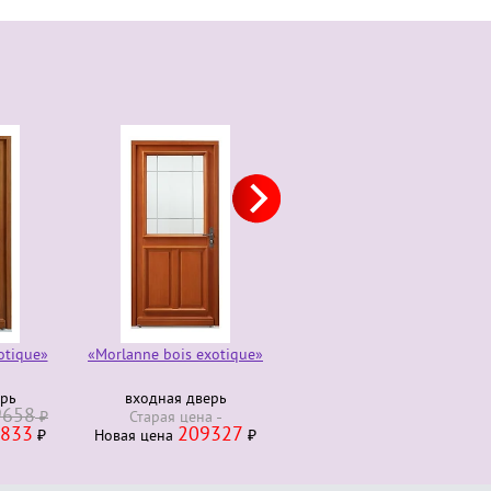
otique»
«Morlanne bois exotique»
Комод трюмо 4 ящика
280000
ерь
входная дверь
Старая ценa
₽
9658
230000
₽
Старая ценa
Новая ценa
₽
833
209327
₽
Новая ценa
₽