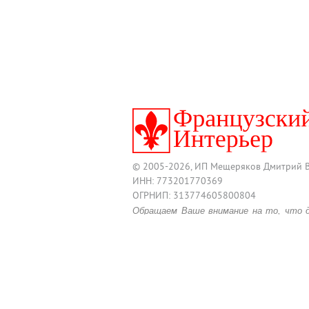
© 2005-2026, ИП Мещеряков Дмитрий 
ИНН: 773201770369
ОГРНИП: 313774605800804
Обращаем Ваше внимание на то, что 
информационный характер и ни при
размещенные на нем, не являются п
положениями действующего Гражданско
Для получения подробной информац
товара, обращайтесь к менеджерам по 