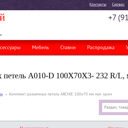
Контакты
Cервис
+7 (9
и
сессуары
Мебель
Ставни
Распродажа
 петель A010-D 100X70X3- 232 R/L, 
ли
→
Комплект разъемных петель ARCHIE 100х70 мм мат. хром