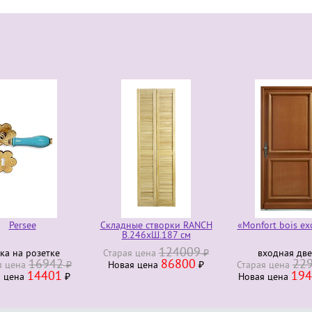
Persee
Складные створки RANCH
«Monfort bois ex
В.246хШ.187 см
124009
ка на розетке
Старая ценa
₽
входная дв
16942
86800
22
я ценa
₽
Новая ценa
₽
Старая ценa
14401
194
я ценa
₽
Новая ценa