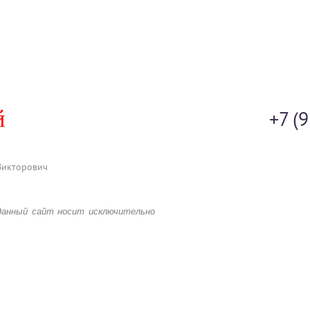
+7 (
Викторович
данный сайт носит исключительно
 каких условиях предложения,
убличной офертой, определяемой
го Кодекса Российской Федерации.
ии о комплектации и стоимости
продажам.