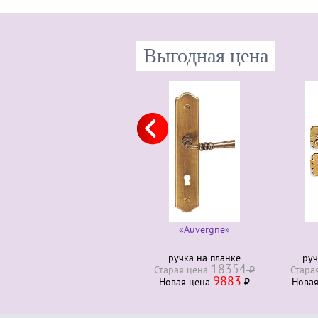
Выгодная цена
«Auvergne»
ручка на планке
руч
18354
Старая ценa
₽
Стара
9883
Новая ценa
₽
Нова