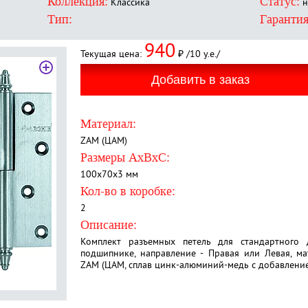
Коллекция:
Статус:
Классика
н
Тип:
Гарантия
940
Текущая цена:
₽ /10 у.е./
Материал:
ZAM (ЦАМ)
Размеры AxBxC:
100х70х3 мм
Кол-во в коробке:
2
Описание:
Комплект разъемных петель для стандартного
подшипнике, направление - Правая или Левая, м
ZAM (ЦАМ, сплав цинк-алюминий-медь с добавлением