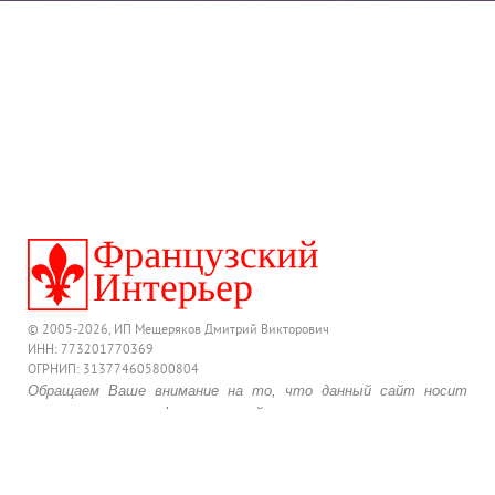
© 2005-2026, ИП Мещеряков Дмитрий Викторович
ИНН: 773201770369
ОГРНИП: 313774605800804
Обращаем Ваше внимание на то, что данный сайт носит
исключительно информационный характер и ни при каких
условиях предложения, размещенные на нем, не являются
публичной офертой, определяемой положениями
действующего Гражданского Кодекса Российской Федерации.