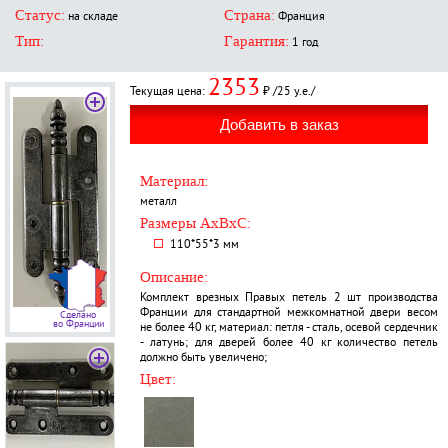
Статус:
Страна:
на складе
Франция
Тип:
Гарантия:
1 год
2353
Текущая цена:
₽ /25 у.е./
Материал:
металл
Размеры AxBxC:
110*55*3 мм
Описание:
Комплект врезных Правых петель 2 шт производства
Франции для стандартной межкомнатной двери весом
Сделано
во Франции
не более 40 кг, материал: петля - сталь, осевой сердечник
- латунь; для дверей более 40 кг количество петель
должно быть увеличено;
Цвет: