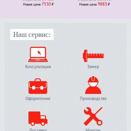
Старая ценa
₽
Старая ценa
₽
7530
9883
Новая ценa
₽
Новая ценa
₽
Наш сервис:
Консультация
Замер
Оформление
Производство
Доставка
Монтаж