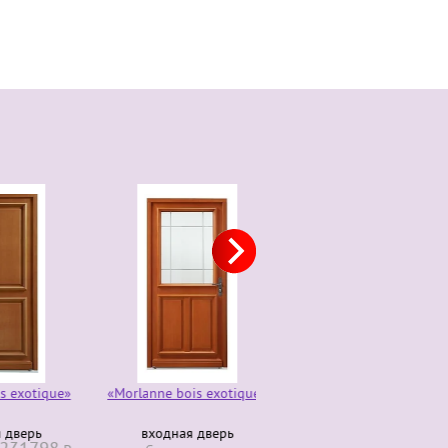
otique»
«Morlanne bois exotique»
Комод трюмо 4 ящика
280000
ерь
входная дверь
Старая ценa
₽