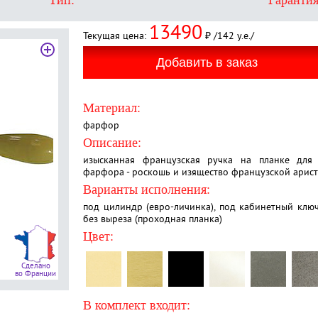
Тип:
Гарантия
13490
Текущая цена:
₽ /142 у.е./
Материал:
фарфор
Описание:
изысканная французская ручка на планке для
фарфора - роскошь и изящество французской арист
Варианты исполнения:
под цилиндр (евро-личинка), под кабинетный ключ
без выреза (проходная планка)
Цвет:
Сделано
во Франции
В комплект входит: