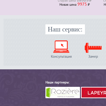
18525
Старая ценa
₽
Стара
9975
Новая ценa
₽
Нова
Наш сервис:
Консультация
Замер
Наши партнеры: