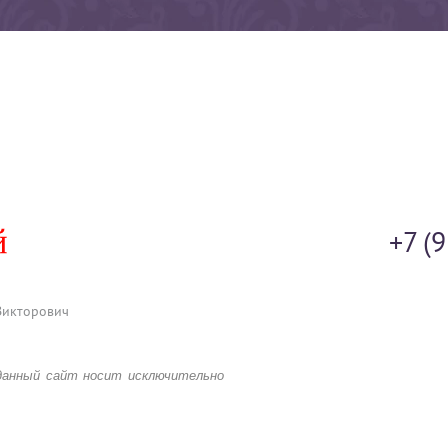
+7 (
Викторович
данный сайт носит исключительно
 каких условиях предложения,
убличной офертой, определяемой
го Кодекса Российской Федерации.