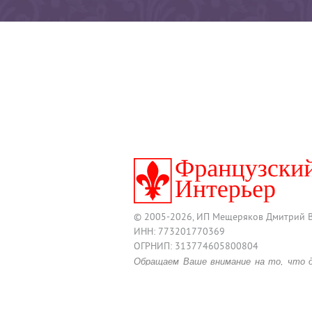
© 2005-2026, ИП Мещеряков Дмитрий 
ИНН: 773201770369
ОГРНИП: 313774605800804
Обращаем Ваше внимание на то, что 
информационный характер и ни при
размещенные на нем, не являются п
положениями действующего Гражданско