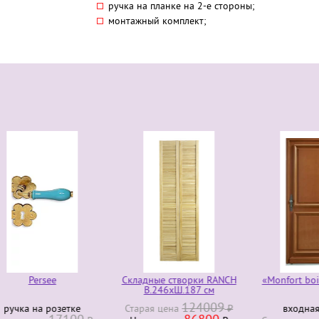
ручка на планке на 2-е стороны;
монтажный комплект;
Persee
Складные створки RANCH
«Monfort bois ex
В.246хШ.187 см
124009
ка на розетке
Старая ценa
₽
входная дв