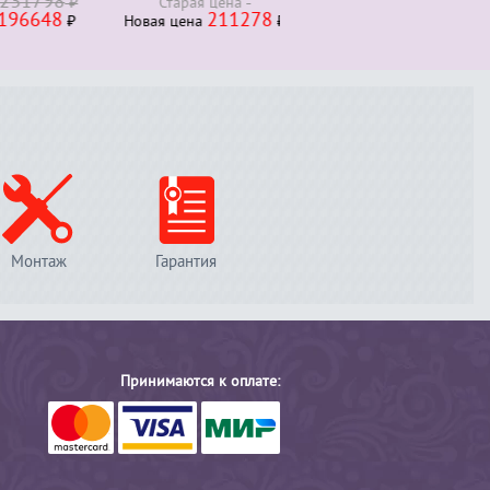
1798
230000
₽
Старая ценa
Новая ценa
₽
648
211278
₽
Новая ценa
₽
Монтаж
Гарантия
Принимаются к оплате: