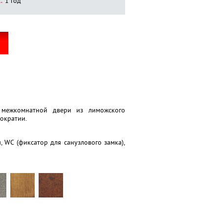
:
1 год
 межкомнатной двери из лиможского
ократии.
, WC (фиксатор для санузлового замка),