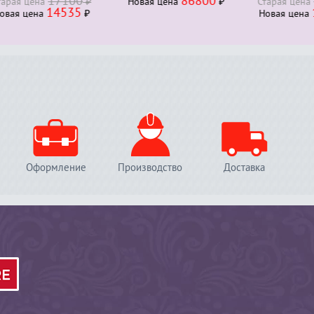
17100
86800
23
я ценa
₽
Новая ценa
₽
Старая ценa
14535
196
я ценa
₽
Новая ценa
Оформление
Производство
Доставка