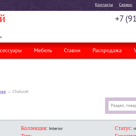
Контакты
Cервис
+7 (9
и
сессуары
Мебель
Ставни
Распродажа
нке
→
Chalucet
Коллекция:
Статус:
Interior
п