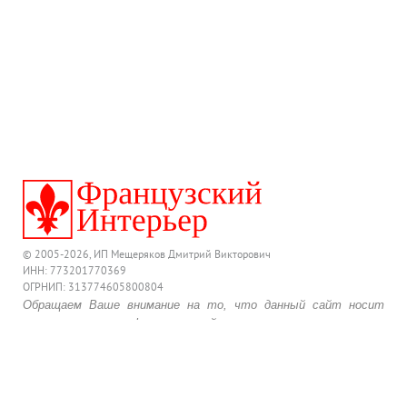
© 2005-2026, ИП Мещеряков Дмитрий Викторович
ИНН: 773201770369
ОГРНИП: 313774605800804
Обращаем Ваше внимание на то, что данный сайт носит
исключительно информационный характер и ни при каких
условиях предложения, размещенные на нем, не являются
публичной офертой, определяемой положениями
действующего Гражданского Кодекса Российской Федерации.
Для получения подробной информации о комплектации и