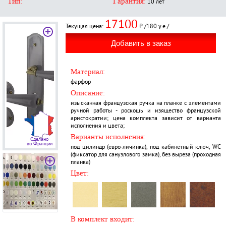
Тип:
Гарантия:
10 лет
17100
Текущая цена:
₽ /180 у.е./
Материал:
фарфор
Описание:
изысканная французская ручка на планке с элементами
ручной работы - роскошь и изящество французской
аристократии; цена комплекта зависит от варианта
исполнения и цвета;
Варианты исполнения:
Сделано
во Франции
под цилиндр (евро-личинка), под кабинетный ключ, WC
(фиксатор для санузлового замка), без выреза (проходная
планка)
Цвет:
В комплект входит: