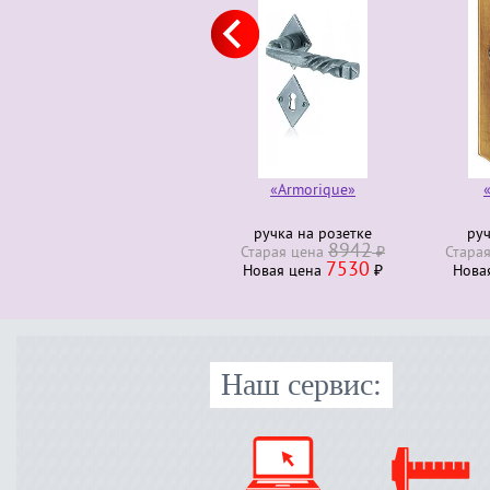
«Armorique»
«Auvergne»
ручка на розетке
ручка на планке
р
8942
18354
Старая ценa
₽
Старая ценa
₽
Ста
7530
9883
Новая ценa
₽
Новая ценa
₽
Нов
Наш сервис: