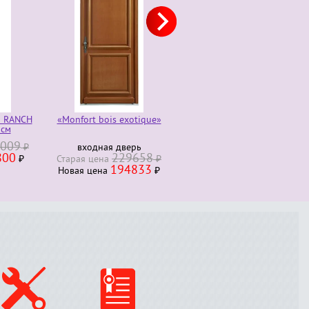
exotique»
«Morlanne bois exotique»
Комод трюмо 4 ящика
280000
верь
входная дверь
Старая ценa
₽
29658
230000
₽
Старая ценa
Новая ценa
₽
94833
209327
₽
Новая ценa
₽