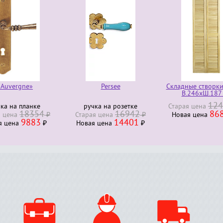
Persee
Складные створки RANCH
«Monfort bois 
В.246хШ.187 см
124009
учка на розетке
Старая ценa
₽
входная д
16942
86800
2
рая ценa
₽
Новая ценa
₽
Старая ценa
14401
1
ая ценa
₽
Новая ценa