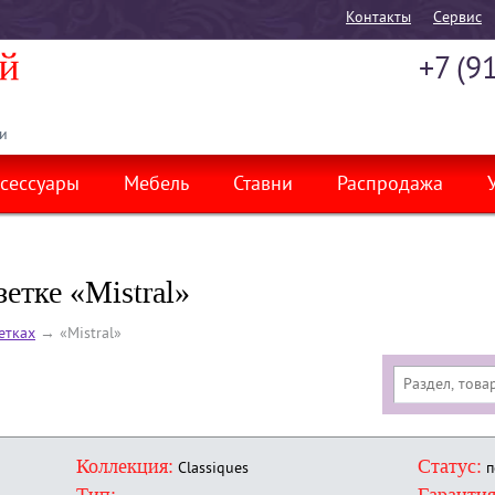
Контакты
Cервис
+7 (9
и
сессуары
Мебель
Ставни
Распродажа
етке «Mistral»
етках
→
«Mistral»
Коллекция:
Статус:
Classiques
п