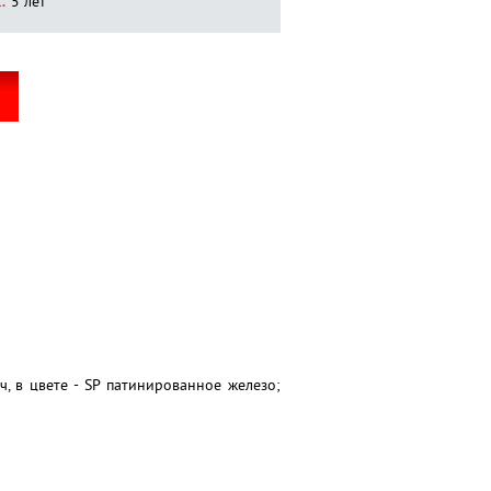
:
5 лет
, в цвете - SP патинированное железо;