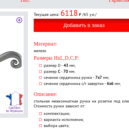
Тип:
Гарантия
6118
Текущая цена:
₽ /65 у.е./
Материал:
железо
Размеры HxL,D,C,P:
размер D -
43
мм;
размер
C
-
70
мм;
сечение сердечника ручки -
7х7
мм;
сечение сердечника с/т завертки -
6х6
мм;
Описание:
стильная межкомнатная ручка на розетке под ключ
Стоимость ручки зависит от:
Сделано
во Франции
комплектации;
варианта исполнения;
выбора цвета;