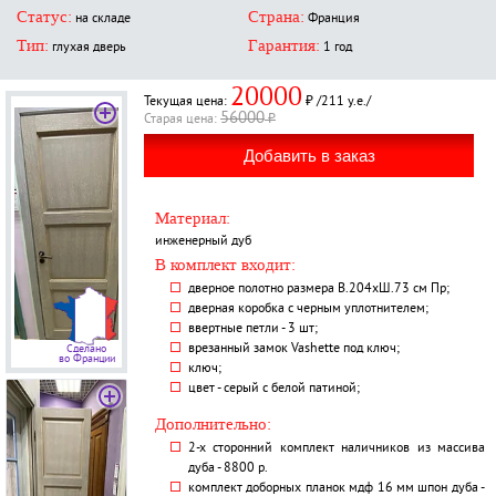
Статус:
Страна:
на складе
Франция
Тип:
Гарантия:
глухая дверь
1 год
20000
Текущая цена:
₽ /211 у.е./
56000
Старая ценa:
₽
Материал:
инженерный дуб
В комплект входит:
дверное полотно размера В.204хШ.73 см Пр;
дверная коробка с черным уплотнителем;
ввертные петли - 3 шт;
врезанный замок Vashette под ключ;
Сделано
во Франции
ключ;
цвет - серый с белой патиной;
Дополнительно:
2-х сторонний комплект наличников из массива
дуба - 8800 р.
комплект доборных планок мдф 16 мм шпон дуба -