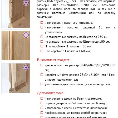
рустик (дуб с сучками), цвет — без окраски, стандартные
размеры Ш.40/60/70/80/90*В.200 см; возможна
окраска в любой цвет по палитре RAL, а так же в
сложные цветовые композиции или по образцу
заказчика;
изготовления полотна с четвертью;
изготовления полотна толщиной 60 мм с
утеплителем;
не стандартные размеры по Высоте до 250 см;
не стандартные размеры по Ширине до 100 см;
H по коробке = Н полотна + 30 мм;
L по коробке = L полотна + 60 мм;
В комплект входит:
дверное полотно, размер Ш.40/60/70/80/90*В.200
см;
коробочный брус размер 75х34х2100/ четв.41 мм
с пазом под уплотнитель;
уплотнитель, цвет из коллекции производителя;
Дополнительно:
изготовление двери по Вашим размерам;
окраска двери в любой цвет или по образцу;
изготовление двери с четвертью (притвором);
профессиональная врезка любой фурнитуры;
установка полотна на раздвижной механизм;