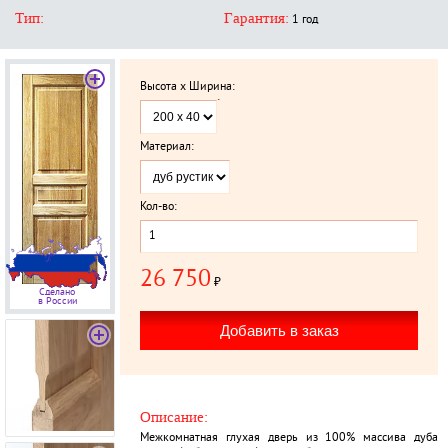
Тип:
Гарантия:
1 год
Высота x Ширина:
`
Материал:
Кол-во:
26 750
₽
Сделано
в России
Описание:
Межкомнатная глухая дверь из 100% массива дуба