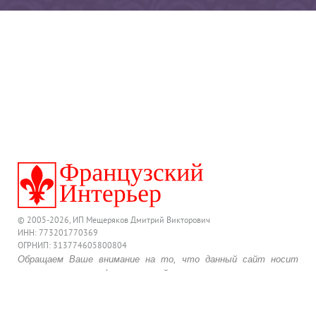
© 2005-2026, ИП Мещеряков Дмитрий Викторович
ИНН: 773201770369
ОГРНИП: 313774605800804
Обращаем Ваше внимание на то, что данный сайт носит
исключительно информационный характер и ни при каких
условиях предложения, размещенные на нем, не являются
публичной офертой, определяемой положениями
действующего Гражданского Кодекса Российской Федерации.