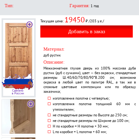
Тип:
Гарантия:
1 год
19450
Текущая цена:
₽ /203 у.е./
Материал:
дуб рустик
Описание:
Межкомнатная глухая дверь из 100% массива дуба
рустик (дуб с сучками), цвет — без окраски, стандартные
размеры Ш.40/60/70/80/90*В.200 см; возможна
окраска в любой цвет по палитре RAL, а так же в
сложные цветовые композиции или по образцу
Сделано
заказчика;
в России
изготовления полотна с четвертью;
изготовления полотна толщиной 60 мм с
утеплителем;
не стандартные размеры по Высоте до 250 см;
не стандартные размеры по Ширине до 100 см;
H по коробке = Н полотна + 30 мм;
L по коробке = L полотна + 60 мм;