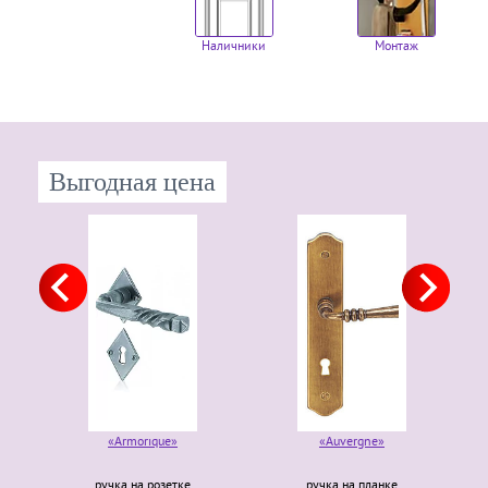
Наличники
Монтаж
Выгодная цена
«Armorique»
«Auvergne»
ручка на розетке
ручка на планке