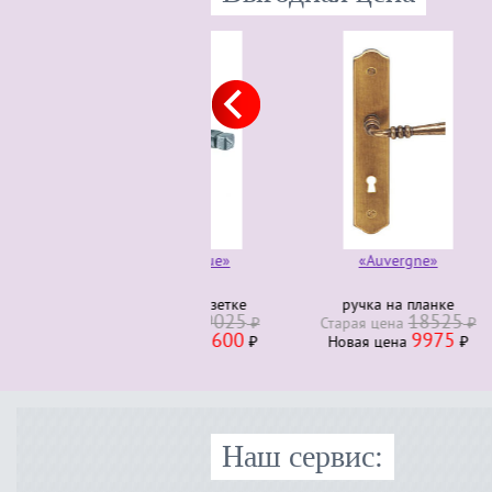
«Auvergne»
ручка на планке
руч
18525
Старая ценa
₽
Стара
9975
Новая ценa
₽
Нова
Наш сервис: