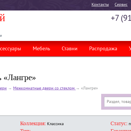
Контакты
Cервис
+7 (9
и
сессуары
Мебель
Ставни
Распродажа
 «Лангре»
ери
→
Межкомнатные двери со стеклом
→
«Лангре»
Коллекция:
Статус:
Классика
п