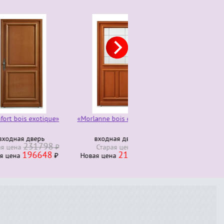
otique»
«Morlanne bois exotique»
Комод трюмо 4 ящика
280000
ерь
входная дверь
Старая ценa
₽
1798
230000
₽
Старая ценa
Новая ценa
₽
648
211278
₽
Новая ценa
₽