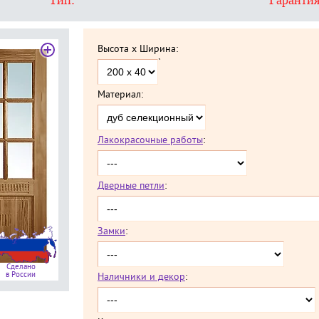
Тип:
Гарантия
Высота x Ширина:
`
Материал:
Лакокрасочные работы
:
Дверные петли
:
Замки
:
Сделано
в России
Наличники и декор
: