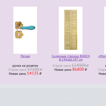
Persee
Складные створки RANCH
«Monfort bois ex
В.246хШ.187 см
124009
ка на розетке
Старая ценa
₽
входная дв
17100
86800
23
я ценa
₽
Новая ценa
₽
Старая ценa
14535
196
я ценa
₽
Новая ценa