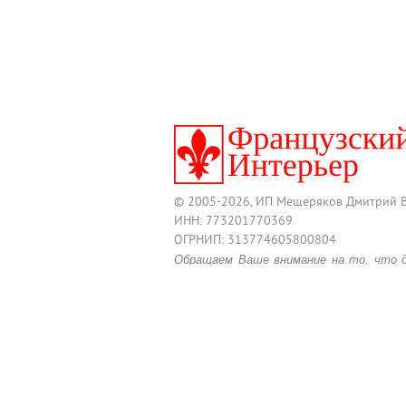
© 2005-2026, ИП Мещеряков Дмитрий 
ИНН: 773201770369
ОГРНИП: 313774605800804
Обращаем Ваше внимание на то, что 
информационный характер и ни при
размещенные на нем, не являются п
положениями действующего Гражданско
Для получения подробной информац
товара, обращайтесь к менеджерам по 
Работает на 4Site CMS
/
Сделано в Мето