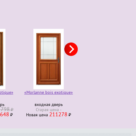
otique»
«Morlanne bois exotique»
Комод трюмо 4 ящика
280000
ерь
входная дверь
Старая ценa
₽
1798
230000
₽
Старая ценa
Новая ценa
₽
648
211278
₽
Новая ценa
₽