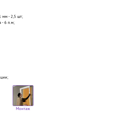
мм - 2,5 шт;
- 6 п.м;
яции;
Монтаж