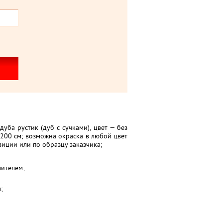
уба рустик (дуб с сучками), цвет — без
.200 см; возможна окраска в любой цвет
зиции или по образцу заказчика;
лителем;
;