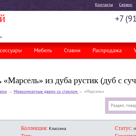
Контакты
Cервис
+7 (9
и
сессуары
Мебель
Ставни
Распродажа
«Марсель» из дуба рустик (дуб с су
ери
→
Межкомнатные двери со стеклом
→
«Марсель»
Коллекция:
Статус:
Классика
п