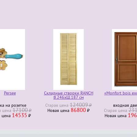
Persee
Складные створки RANCH
«Monfort bois ex
В.246хШ.187 см
124009
ка на розетке
Старая ценa
₽
входная дв
17100
86800
23
я ценa
₽
Новая ценa
₽
Старая ценa
14535
196
я ценa
₽
Новая ценa