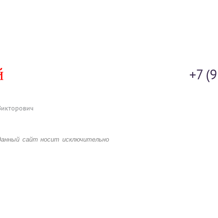
+7 (
Викторович
данный сайт носит исключительно
 каких условиях предложения,
убличной офертой, определяемой
го Кодекса Российской Федерации.
ии о комплектации и стоимости
продажам.
д Лаб