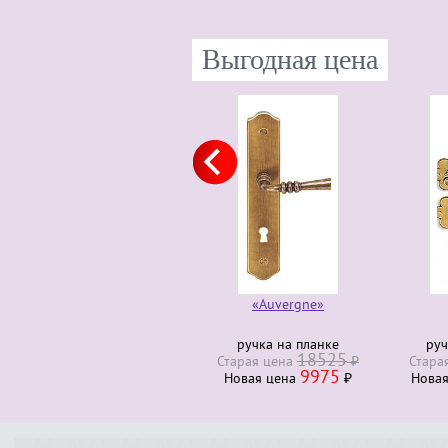
Выгодная цена
«Auvergne»
ручка на планке
руч
18525
Старая ценa
₽
Стара
9975
Новая ценa
₽
Нова