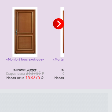
otique»
«Morlanne bois exotique»
Комод трюмо 4 ящика
280000
ерь
входная дверь
Старая ценa
₽
3715
230000
₽
Старая ценa
Новая ценa
₽
8275
213026
₽
Новая ценa
₽