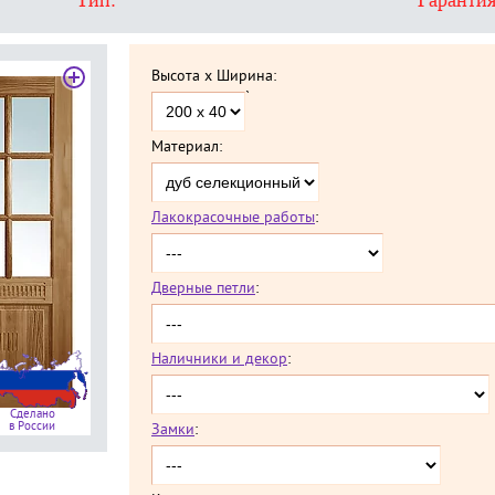
Тип:
Гарантия
Высота x Ширина:
`
Материал:
Лакокрасочные работы
:
Дверные петли
:
Наличники и декор
:
Сделано
в России
Замки
: