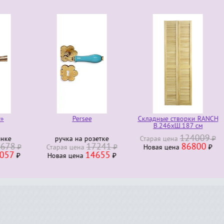
Persee
Складные створки RANCH
«Monfort bois ex
В.246хШ.187 см
124009
ка на розетке
Старая ценa
₽
входная дв
17241
86800
23
я ценa
₽
Новая ценa
₽
Старая ценa
14655
19
я ценa
₽
Новая ценa