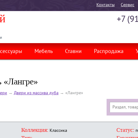
Контакты
Cервис
+7 (9
и
сессуары
Мебель
Ставни
Распродажа
 «Лангре»
ери
→
Двери из массива дуба
→
«Лангре»
Коллекция:
Статус:
Классика
п