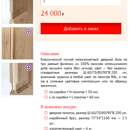
24 000
₽
Описание:
Классический глухой межкомнатный дверной блок на
три равные филенки из 100% массива селекционного
дуба высшего сорта (без сучков), цвет — без окраски,
стандартные размеры Ш.60/70/80/90*В.200 см;
возможна окраска в любой цвет по палитре RAL, а так
же в сложные цветовые композиции или по образцу
заказчика;
по коробке = Н полотна + 30 мм;
L по коробке = L полотна + 60 мм;
В комплект входит:
дверное полотно, размер Ш.60/70/80/90*В.200 см;
коробочный брус, размер 75*34*2100 мм — 2.5
шт.;
уплотнительный кант — 6 м;