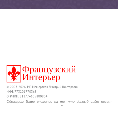
© 2005-2026, ИП Мещеряков Дмитрий Викторович
ИНН: 773201770369
ОГРНИП: 313774605800804
Обращаем Ваше внимание на то, что данный сайт носит
исключительно информационный характер и ни при каких
условиях предложения, размещенные на нем, не являются
публичной офертой, определяемой положениями