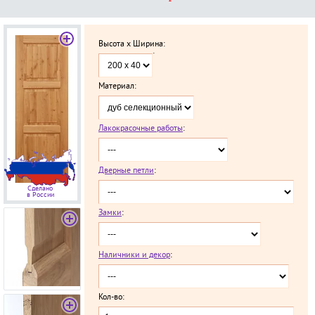
Высота x Ширина:
`
Материал:
Лакокрасочные работы
:
Дверные петли
:
Сделано
в России
Замки
:
Наличники и декор
:
Кол-во: