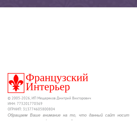
© 2005-2026, ИП Мещеряков Дмитрий Викторович
ИНН: 773201770369
ОГРНИП: 313774605800804
Обращаем Ваше внимание на то, что данный сайт носит
исключительно информационный характер и ни при каких
условиях предложения, размещенные на нем, не являются
публичной офертой, определяемой положениями