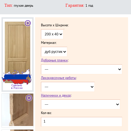
Тип:
Гарантия:
глухая дверь
1 год
Высота x Ширина:
`
Материал:
Доборные планки
:
Лакокрасочные работы
:
Сделано
в России
Наличники и декор
:
Кол-во: