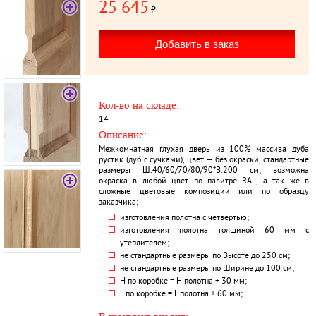
25 645
₽
Кол-во на складе:
14
Описание:
Межкомнатная глухая дверь из 100% массива дуба
рустик (дуб с сучками), цвет — без окраски, стандартные
размеры Ш.40/60/70/80/90*В.200 см; возможна
окраска в любой цвет по палитре RAL, а так же в
сложные цветовые композиции или по образцу
заказчика;
изготовления полотна с четвертью;
изготовления полотна толщиной 60 мм с
утеплителем;
не стандартные размеры по Высоте до 250 см;
не стандартные размеры по Ширине до 100 см;
H по коробке = Н полотна + 30 мм;
L по коробке = L полотна + 60 мм;