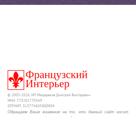
© 2005-2026, ИП Мещеряков Дмитрий Викторович
ИНН: 773201770369
ОГРНИП: 313774605800804
Обращаем Ваше внимание на то, что данный сайт носит
исключительно информационный характер и ни при каких
условиях предложения, размещенные на нем, не являются
публичной офертой, определяемой положениями