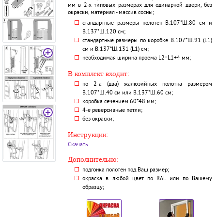
мм в 2-х типовых размерах для одинарной двери, без
окраски, материал - массив сосны;
стандартные размеры полотен В.107*Ш.80 см и
В.137*Ш.120 см;
стандартные размеры по коробке В.107*Ш.91 (L1)
см и В.137*Ш.131 (L1) см;
необходимая ширина проема L2=L1+4 мм;
В комплект входит:
по 2-а (два) жалюзийных полотна размером
В.107*Ш.40 см или В.137*Ш.60 см;
коробка сечением 60*48 мм;
4-е реверсивные петли;
без окраски;
Инструкции:
Скачать
Дополнительно:
подгонка полотен под Ваш размер;
окраска в любой цвет по RAL или по Вашему
образцу;