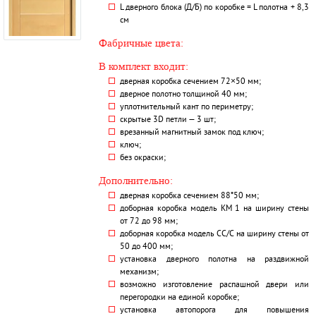
L дверного блока (Д/Б) по коробке = L полотна + 8,3
см
Фабричные цвета:
В комплект входит:
дверная коробка сечением 72×50 мм;
дверное полотно толщиной 40 мм;
уплотнительный кант по периметру;
скрытые 3D петли — 3 шт;
врезанный магнитный замок под ключ;
ключ;
без окраски;
Дополнительно:
дверная коробка сечением 88*50 мм;
доборная коробка модель KM 1 на ширину стены
от 72 до 98 мм;
доборная коробка модель СС/С на ширину стены от
50 до 400 мм;
установка дверного полотна на раздвижной
механизм;
возможно изготовление распашной двери или
перегородки на единой коробке;
установка автопорога для повышения