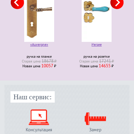
«Auvergne»
Persee
ручка на планке
ручка на розетке
18678
17241
Старая ценa
₽
Старая ценa
₽
10057
14655
Новая ценa
₽
Новая ценa
₽
Наш сервис:
Консультация
Замер