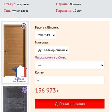
Статус:
Страна:
под заказ
Франция
Тип:
Гарантия:
глухая дверь
10 лет
Высота x Ширина:
`
Материал:
Лакокрасочные работы
:
Кол-во:
Сделано
во Франции
136 973
₽