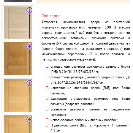
Описание:
Авторская межкомнатная дверь из элитарной
коллекции производителя, материал 100 % массив
дерева: селекционный дуб или бук с металлическими
декоративными вставками, возможна поставка в
формате 2-й распашной двери (2 полотна), дверь «купе»
(одно и более полотен на рельсовом механизме) или
межкомнатной перегородки (3 и более полотен на
петлях или рельсовом механизме).
стандартные размеры одинарного дверного блока
(Д/Б) В.204*Ш.63/73/83/93/ см;
стандартные размеры двойного дверного блока (Д/
Б) В.204*Ш.126/146/166/186/ см;
изготовление дверного блока (Д/Б) под Ваши
размеры;
адаптация стандартных размеров под Ваши
размеры (подрезка полотна);
установка дверного полотна на раздвижной
механизм
использование доборных дверных коробок;
H дверного блока (Д/Б) по коробке = H полотна +
4,2 см