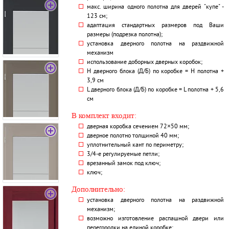
макс. ширина одного полотна для дверей "купе" -
123 см;
адаптация стандартных размеров под Ваши
размеры (подрезка полотна);
установка дверного полотна на раздвижной
механизм
использование доборных дверных коробок;
H дверного блока (Д/Б) по коробке = H полотна +
3,9 см
L дверного блока (Д/Б) по коробке = L полотна + 5,6
см
В комплект входит:
дверная коробка сечением 72×50 мм;
дверное полотно толщиной 40 мм;
уплотнительный кант по периметру;
3/4-е регулируемые петли;
врезанный замок под ключ;
ключ;
Дополнительно:
установка дверного полотна на раздвижной
механизм;
возможно изготовление распашной двери или
перегородки на единой коробке;