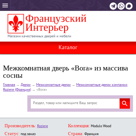
Магазин качественных дверей и мебели
Каталог
Межкомнатная дверь «Bora» из массива
сосны
Главная
→
Двери
→
Межкомнатные двери
→
Межкомнатные двери компании
Roziere (Франция)
→
«Bora»
Производитель:
Коллекция:
Roziere
Modulo Wood
Статус:
Страна:
под заказ
Франция