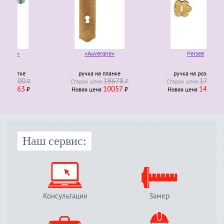
«Auvergne»
Persee
ручка на планке
ручка на розетке
18678
17241
₽
Старая ценa
₽
Старая ценa
₽
10057
14655
₽
Новая ценa
₽
Новая ценa
₽
Наш сервис:
Консультация
Замер