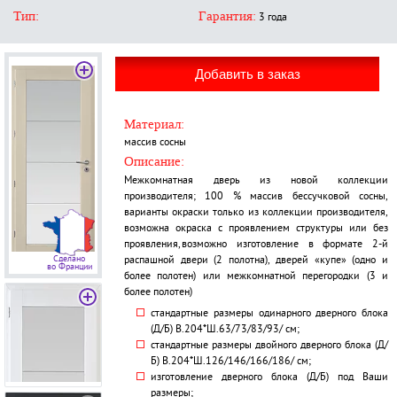
Тип:
Гарантия:
3 года
Материал:
массив сосны
Описание:
Межкомнатная дверь из новой коллекции
производителя; 100 % массив бессучковой сосны,
варианты окраски только из коллекции производителя,
возможна окраска с проявлением структуры или без
проявления,возможно изготовление в формате 2-й
распашной двери (2 полотна), дверей «купе» (одно и
Сделано
во Франции
более полотен) или межкомнатной перегородки (3 и
более полотен)
стандартные размеры одинарного дверного блока
(Д/Б) В.204*Ш.63/73/83/93/ см;
стандартные размеры двойного дверного блока (Д/
Б) В.204*Ш.126/146/166/186/ см;
изготовление дверного блока (Д/Б) под Ваши
размеры;