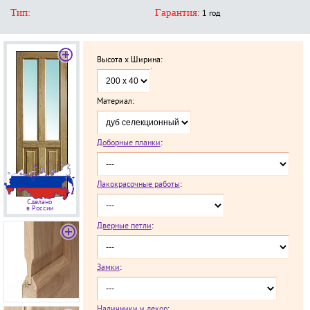
Тип:
Гарантия:
1 год
Высота x Ширина:
`
Материал:
Доборные планки
:
Лакокрасочные работы
:
Сделано
в России
Дверные петли
:
Замки
:
Наличники и декор
: