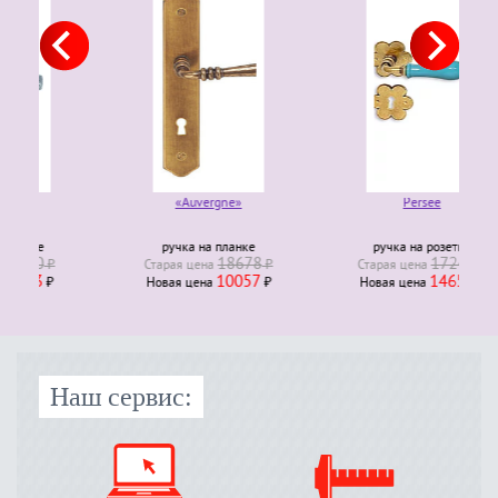
«Auvergne»
Persee
ручка на планке
ручка на розетке
18678
17241
Старая ценa
₽
Старая ценa
₽
10057
14655
Новая ценa
₽
Новая ценa
₽
Наш сервис: