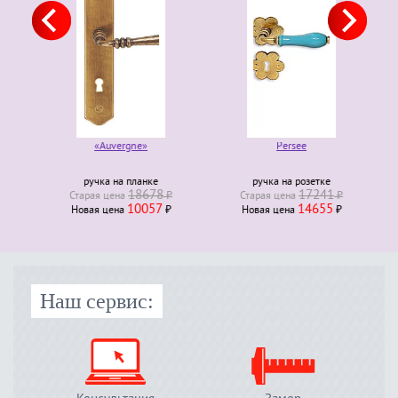
«Auvergne»
Persee
ручка на планке
ручка на розетке
18678
17241
Старая ценa
₽
Старая ценa
₽
10057
14655
Новая ценa
₽
Новая ценa
₽
Наш сервис: