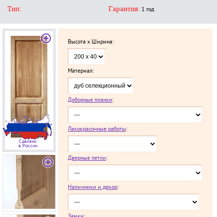
Тип:
Гарантия:
1 год
Высота x Ширина:
`
Материал:
Доборные планки
:
Лакокрасочные работы
:
Сделано
в России
Дверные петли
:
Наличники и декор
:
Замки
: