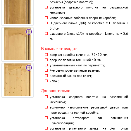
размеры (подрезка полотна);
установка дверного полотна на раздвижной
механизм
использование доборных дверных коробок;
H дверного блока (Д/Б) по коробке = H полотна +
3,9 см
L дверного блока (Д/Б) по коробке = L полотна + 5,6
см
В комплект входит:
дверная коробка сечением 72×50 мм;
дверное полотно толщиной 40 мм;
уплотнительный кант по периметру;
4-е регулируемые петли размер;
врезанный замок под ключ;
ключ;
Дополнительно:
установка дверного полотна на раздвижной
механизм;
возможно изготовление распашной двери или
перегородки на единой коробке;
установка автопорога для повышения
шумоизоляции;
установка ригельного замка на 3-и точки