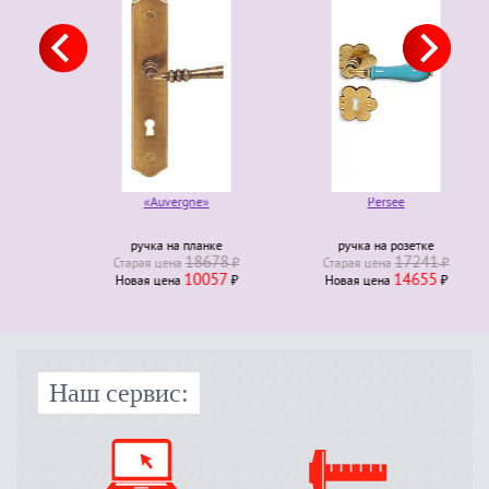
«Auvergne»
Persee
ручка на планке
ручка на розетке
18678
17241
Старая ценa
₽
Старая ценa
₽
10057
14655
Новая ценa
₽
Новая ценa
₽
Наш сервис: