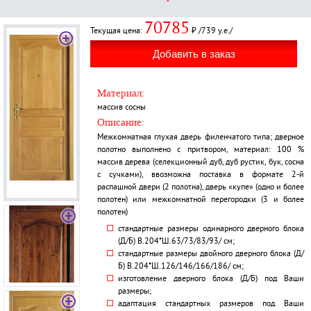
70785
Текущая цена:
₽ /739 у.е./
Материал:
массив сосны
Описание:
Межкомнатная глухая дверь филенчатого типа; дверное
полотно выполнено с притвором, материал: 100 %
массив дерева (селекционный дуб, дуб рустик, бук, сосна
с сучками), ввозможна поставка в формате 2-й
распашной двери (2 полотна), дверь «купе» (одно и более
полотен) или межкомнатной перегородки (3 и более
полотен)
стандартные размеры одинарного дверного блока
(Д/Б) В.204*Ш.63/73/83/93/ см;
стандартные размеры двойного дверного блока (Д/
Б) В.204*Ш.126/146/166/186/ см;
изготовление дверного блока (Д/Б) под Ваши
размеры;
адаптация стандартных размеров под Ваши