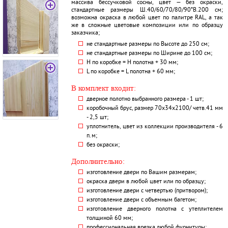
массива бессучковой сосны, цвет — без окраски,
стандартные размеры Ш.40/60/70/80/90*В.200 см;
возможна окраска в любой цвет по палитре RAL, а так
же в сложные цветовые композиции или по образцу
заказчика;
не стандартные размеры по Высоте до 250 см;
не стандартные размеры по Ширине до 100 см;
H по коробке = Н полотна + 30 мм;
L по коробке = L полотна + 60 мм;
В комплект входит:
дверное полотно выбранного размера - 1 шт;
коробочный брус, размер 70х34х2100/ четв.41 мм
- 2,5 шт;
уплотнитель, цвет из коллекции производителя - 6
п.м;
без окраски;
Дополнительно:
изготовление двери по Вашим размерам;
окраска двери в любой цвет или по образцу;
изготовление двери с четвертью (притвором);
изготовление двери с объемным багетом;
изготовление дверного полотна с утеплителем
толщиной 60 мм;
профессиональная врезка любой фурнитуры;