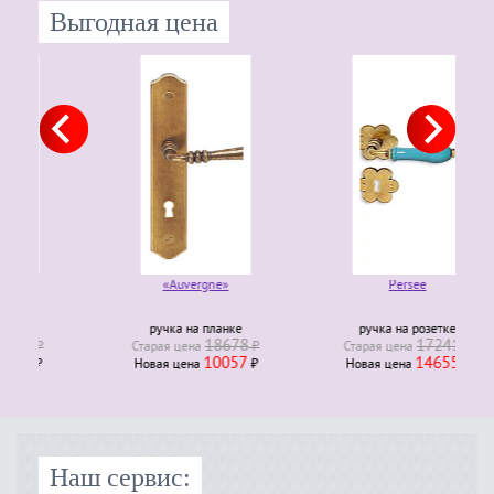
Выгодная цена
«Auvergne»
Persee
ручка на планке
ручка на розетке
18678
17241
Старая ценa
₽
Старая ценa
₽
10057
14655
Новая ценa
₽
Новая ценa
₽
Наш сервис: