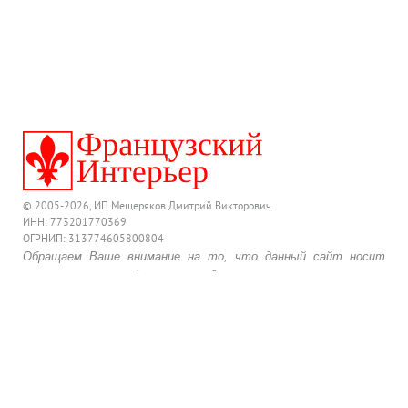
© 2005-2026, ИП Мещеряков Дмитрий Викторович
ИНН: 773201770369
ОГРНИП: 313774605800804
Обращаем Ваше внимание на то, что данный сайт носит
исключительно информационный характер и ни при каких
условиях предложения, размещенные на нем, не являются
публичной офертой, определяемой положениями
действующего Гражданского Кодекса Российской Федерации.
Для получения подробной информации о комплектации и
стоимости товара, обращайтесь к менеджерам по продажам.
Работает на 4Site CMS
/
Сделано в Метод Лаб