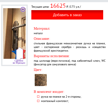
16625
Текущая цена:
₽ /175 у.е./
Материал:
металл
Описание:
стильная французская межкомнатная ручка на планке,
цвет - состаренное серебро - роскошь и изящество
французской аристократии.
Варианты исполнения:
под цилиндр (евро-личинка), под кабинетный ключ, WC
Сделано
во Франции
(фиксатор для санузлового замка)
Цвет:
В комплект входит:
ручка на планке на 2-е стороны;
монтажный комплект;