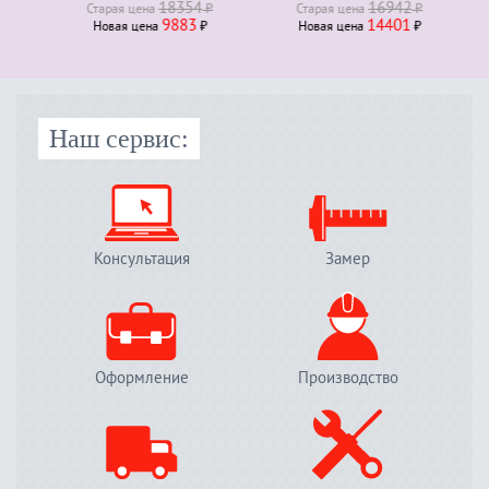
18354
16942
Старая ценa
₽
Старая ценa
₽
9883
14401
Новая ценa
₽
Новая ценa
₽
Наш сервис:
Консультация
Замер
Оформление
Производство