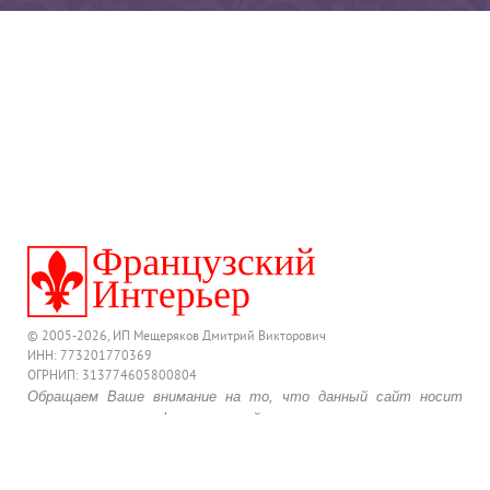
© 2005-2026, ИП Мещеряков Дмитрий Викторович
ИНН: 773201770369
ОГРНИП: 313774605800804
Обращаем Ваше внимание на то, что данный сайт носит
исключительно информационный характер и ни при каких
условиях предложения, размещенные на нем, не являются
публичной офертой, определяемой положениями
действующего Гражданского Кодекса Российской Федерации.